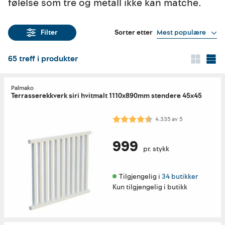
følelse som tre og metall ikke kan matche.
Sorter etter
Mest populære
Filter
65
treff i produkter
Palmako
Terrasserekkverk siri hvitmalt 1110x890mm stendere 45x45
Karakter:
4.3 av 5 mulige
4.335
av
5
999
pr. stykk
Tilgjengelig i 
34 butikker
Kun tilgjengelig i butikk