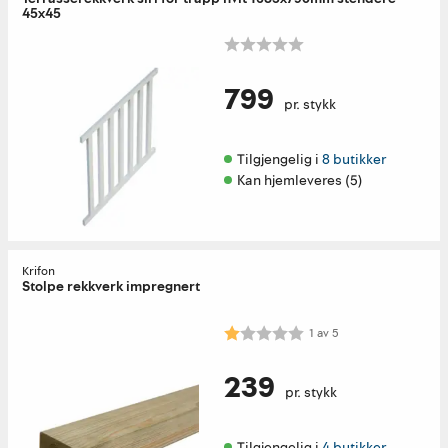
45x45
799
pr. stykk
Tilgjengelig i 
8 butikker
Kan hjemleveres (5)
Krifon
Stolpe rekkverk impregnert
Karakter:
1.0 av 5 mulige
1
av
5
239
pr. stykk
Tilgjengelig i 
4 butikker