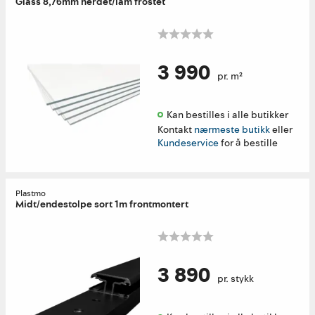
Glass 8,76mm herdet/lam frostet
3 990
pr. m²
Kan bestilles i alle butikker 
Kontakt
nærmeste butikk
eller
Kundeservice
for å bestille
Plastmo
Midt/endestolpe sort 1m frontmontert
3 890
pr. stykk