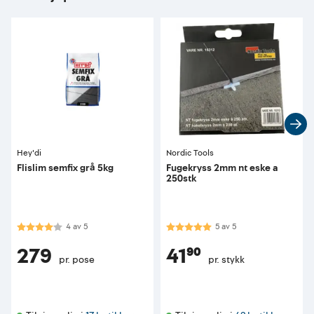
Hey'di
Nordic Tools
Flislim semfix grå 5kg
Fugekryss 2mm nt eske a
250stk
Karakter:
4.0 av 5 mulige
Karakter:
5.0 av 5 mulige
4
av
5
5
av
5
279
41⁹⁰
pr. pose
pr. stykk