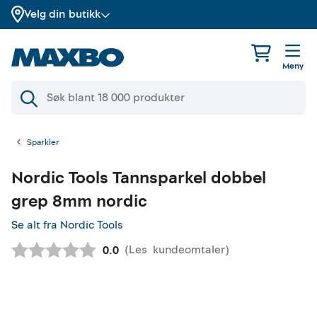
Velg din butikk
Meny
Sparkler
Nordic Tools
Tannsparkel dobbel
grep 8mm nordic
Se alt fra Nordic Tools
(
Les
kundeomtaler
)
Gjennomsnittskarakter:
0.0