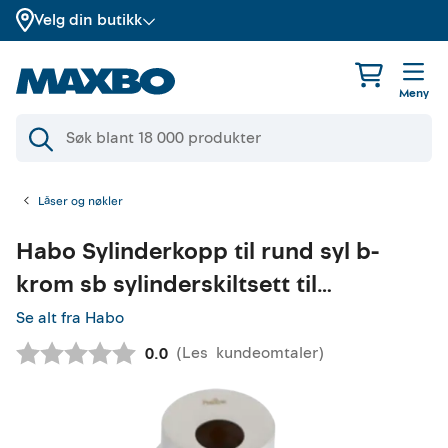
Velg din butikk
Meny
Låser og nøkler
Habo
Sylinderkopp til rund syl b-
krom sb sylinderskiltsett til
rundsylinder
Se alt fra Habo
(
Les
kundeomtaler
)
Gjennomsnittskarakter:
0.0