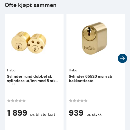
Ofte kjøpt sammen
Habo
Habo
Sylinder rund dobbel sb
Sylinder 65520 msm sb
sylindere ut/inn med 5 stk
bakkantfeste
nøkler
1 899
939
pr. blisterkort
pr. stykk