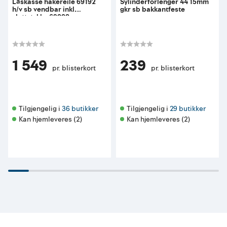
Låskasse hakereile 69192
Sylinderforlenger 44 15mm
h/v sb vendbar inkl.
gkr sb bakkantfeste
sluttstykke 69008
1 549
239
pr. blisterkort
pr. blisterkort
Tilgjengelig i 
36 butikker
Tilgjengelig i 
29 butikker
Kan hjemleveres (2)
Kan hjemleveres (2)