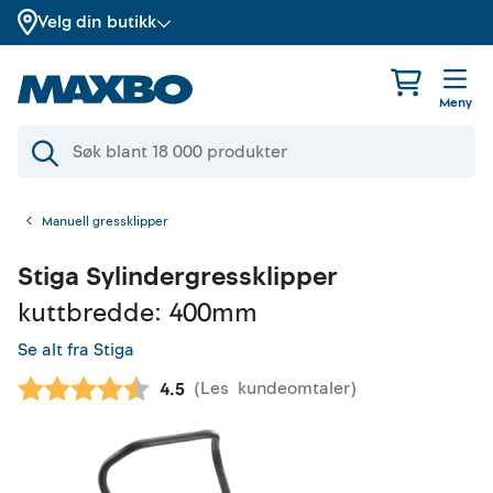
Velg din butikk
Meny
Manuell gressklipper
Stiga
Sylindergressklipper
kuttbredde: 400mm
Se alt fra Stiga
(
Les
kundeomtaler
)
Gjennomsnittskarakter:
4.5