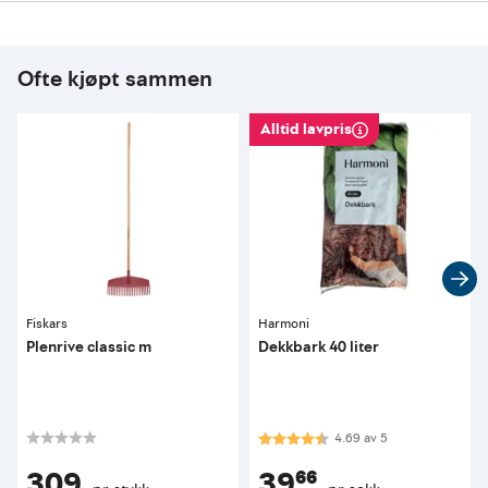
Ofte kjøpt sammen
Alltid lavpris
Fiskars
Harmoni
Plenrive classic m
Dekkbark 40 liter
Karakter:
4.7 av 5 mulige
4.69
av
5
309
39⁶⁶