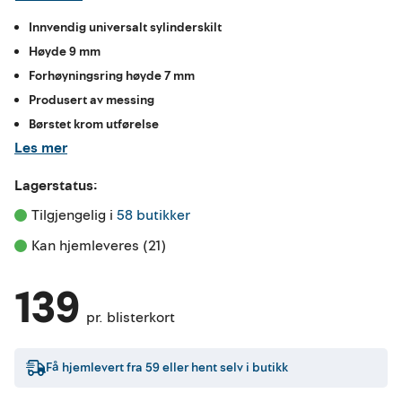
Innvendig universalt sylinderskilt
Høyde 9 mm
Forhøyningsring høyde 7 mm
Produsert av messing
Børstet krom utførelse
Les mer
Lagerstatus:
Tilgjengelig i 
58 butikker
Kan hjemleveres (21)
139
pr. blisterkort
Få hjemlevert fra
59
eller hent selv i butikk