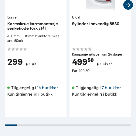
Essve
Uldal
Karmskrue karmmontasje
Sylinder innvendig 5530
senkehode torx stål
ø: 6mm l: 110mm blankforsinket
ant: 50stk
Kampanje utløper om 24 dager
299
499⁵⁰
pr. pk
pr. stykk
Før
499,50
Tilgjengelig i 
14 butikker
Tilgjengelig i 
7 butikker
Kun tilgjengelig i butikk
Kun tilgjengelig i butikk