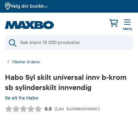
Velg din butikk
Meny
Tilbehør til dører
Habo
Syl skilt universal innv b-krom
sb sylinderskilt innvendig
Se alt fra Habo
(
Les
kundeomtaler
)
Gjennomsnittskarakter:
0.0