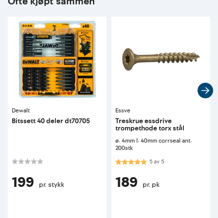
Ofte kjøpt sammen
Dewalt
Essve
Bitssett 40 deler dt70705
Treskrue essdrive
trompethode torx stål
ø: 4mm l: 40mm corrseal ant:
200stk
Karakter:
5.0 av 5 mulige
5
av
5
199
189
pr. stykk
pr. pk