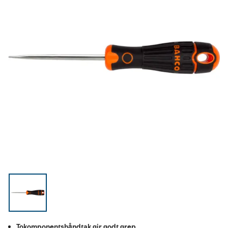
Tokomponentshåndtak gir godt grep