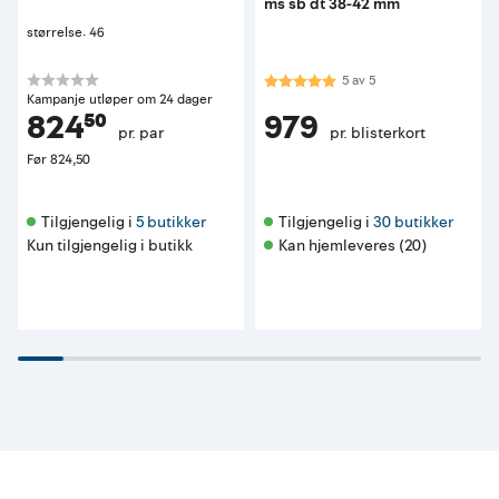
ms sb dt 38-42 mm
størrelse: 46
Karakter:
5.0 av 5 mulige
5
av
5
Kampanje utløper om 24 dager
824⁵⁰
979
pr. par
pr. blisterkort
Før
824,50
Tilgjengelig i 
5 butikker
Tilgjengelig i 
30 butikker
Kun tilgjengelig i butikk
Kan hjemleveres (20)