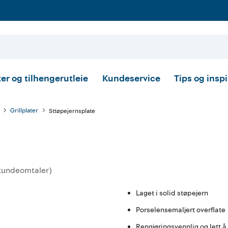
er og tilhengerutleie
Kundeservice
Tips og insp
Grillplater
Sttøpejernsplate
kundeomtaler
)
ittskarakter:
Laget i solid støpejern
Porselensemaljert overflate
Rengjøringsvennlig og lett å