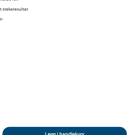
t stekeresultat
en
Legg i handlekurv