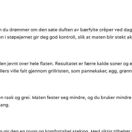
Enten du drømmer om den søte duften av bærfylte crêper ved da
 støpejernet gir deg god kontroll, slik at maten blir stekt akk
en jevnt over hele flaten. Resultatet er færre kalde soner og e
rs ville falt gjennom grillristen, som pannekaker, egg, grønn
n rask og grei. Maten fester seg mindre, og du bruker mindre
gang.
og gir deg en trygg og komfortabel steking. Med riktig tilbehør 