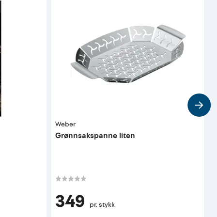
Weber
W
Grønnsakspanne liten
G
349
pr. stykk