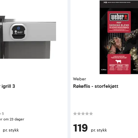
Weber
grill 3
Røkeflis - storfekjøtt
 av 5 mulige
v
5
er om 23 dager
119
pr. stykk
pr. stykk