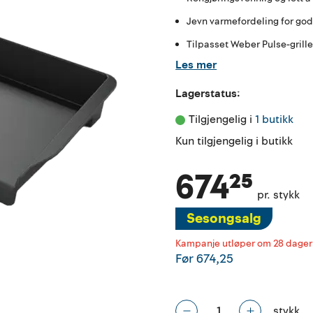
Jevn varmefordeling for god
Tilpasset Weber Pulse-grill
Les mer
Lagerstatus:
Tilgjengelig i 
1 butikk
Kun tilgjengelig i butikk
674²⁵
pr. stykk
Sesongsalg
Kampanje utløper om 28 dager
Før
674,25
stykk