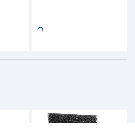
Tilgjengelig i 
12 butikker
Kun tilgjengelig i butikk
K