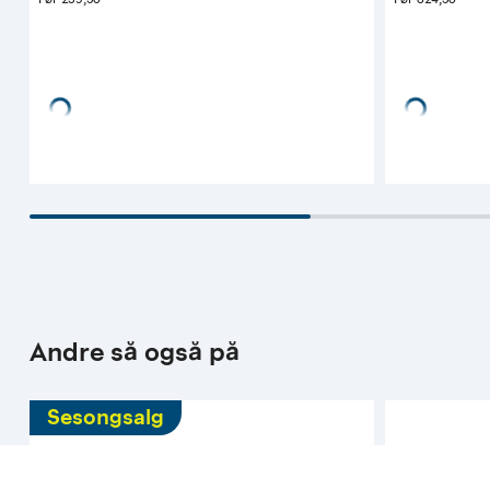
Tilgjengelig i 
6 butikker
Tilgjengelig 
Kun tilgjengelig i butikk
Kan hjemlev
Andre så også på
Sesongsalg