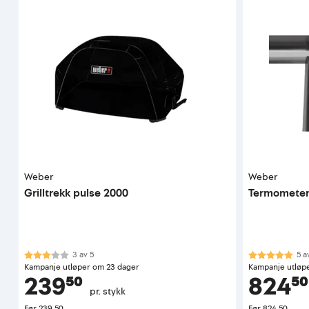
Weber
Weber
Grilltrekk pulse 2000
Termometer i
Karakter:
3.0 av 5 mulige
Karakter:
5.0
3
av
5
5
a
Kampanje utløper om 23 dager
Kampanje utløp
239⁵⁰
824⁵⁰
pr. stykk
Før
239,50
Før
824,50