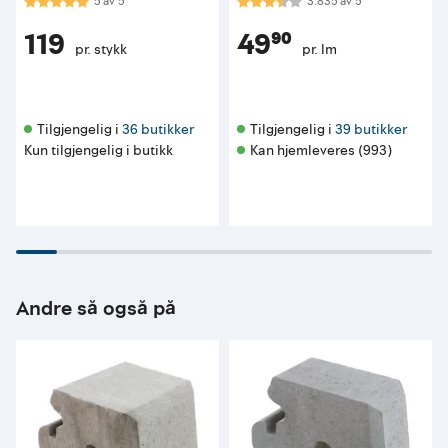
Karakter:
5.0 av 5 mulige
Karakter:
3.8 av 5 mulige
5
av
5
3.835
av
5
119
49⁹⁰
pr. stykk
pr. lm
Tilgjengelig i 
36 butikker
Tilgjengelig i 
39 butikker
Kun tilgjengelig i butikk
Kan hjemleveres (993)
Andre så også på