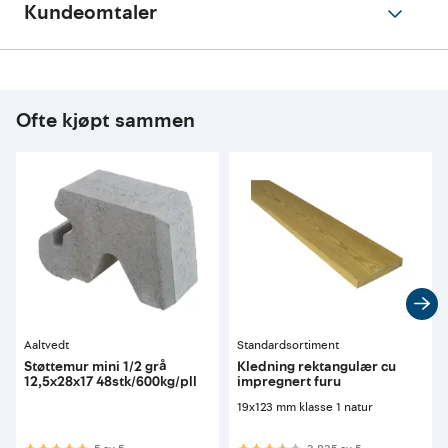
Kundeomtaler
Ofte kjøpt sammen
Aaltvedt
Standardsortiment
Støttemur mini 1/2 grå
Kledning rektangulær cu
12,5x28x17 48stk/600kg/pll
impregnert furu
19x123 mm klasse 1 natur