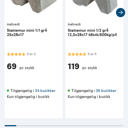
Aaltvedt
Aaltvedt
Støttemur mini 1/1 grå
Støttemur mini 1/2 grå
25x28x17
12,5x28x17 48stk/600kg/pll
Karakter:
5.0 av 5 mulige
Karakter:
5.0 av 5 mulige
5
av
5
5
av
5
69
119
pr. stykk
pr. stykk
Tilgjengelig i 
34 butikker
Tilgjengelig i 
36 butikker
Kun tilgjengelig i butikk
Kun tilgjengelig i butikk