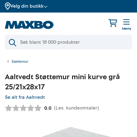
Velg din butikk
Meny
Støttemur
Aaltvedt
Støttemur mini kurve grå
25/21x28x17
Se alt fra Aaltvedt
(
Les
kundeomtaler
)
Gjennomsnittskarakter:
0.0