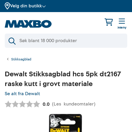
Velg din butikk
Meny
Stikksagblad
Dewalt
Stikksagblad hcs 5pk dt2167
raske kutt i grovt materiale
Se alt fra Dewalt
(
Les
kundeomtaler
)
Gjennomsnittskarakter:
0.0