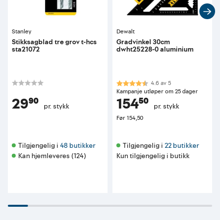
Stanley
Dewalt
Stikksagblad tre grov t-hcs
Gradvinkel 30cm
sta21072
dwht25228-0 aluminium
Karakter:
4.6 av 5 mulige
4.6
av
5
Kampanje utløper om 25 dager
29⁹⁰
154⁵⁰
pr. stykk
pr. stykk
Før
154,50
Tilgjengelig i 
48 butikker
Tilgjengelig i 
22 butikker
Kan hjemleveres (124)
Kun tilgjengelig i butikk