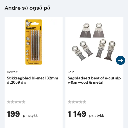
Andre så også på
Dewalt
Fein
Stikksagblad bi-met 132mm
Sagbladsett best of e-cut slp
dt2059 dw
w&m wood & metal
199
1 149
pr. stykk
pr. stykk