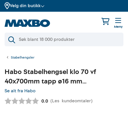
Velg din butikk
Meny
Stabelhengsler
Habo
Stabelhengsel klo 70 vf
40x700mm tapp ø16 mm
varmforsinket
Se alt fra Habo
(
Les
kundeomtaler
)
Gjennomsnittskarakter:
0.0