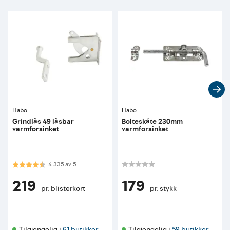
Habo
Habo
Grindlås 49 låsbar
Bolteskåte 230mm
varmforsinket
varmforsinket
Karakter:
4.3 av 5 mulige
4.335
av
5
219
179
pr. blisterkort
pr. stykk
Tilgjengelig i 
61 butikker
Tilgjengelig i 
59 butikker