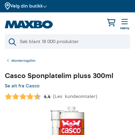
Velg din butikk
Meny
Monteringslim
Casco
Sponplatelim pluss 300ml
Se alt fra Casco
(
Les
kundeomtaler
)
Gjennomsnittskarakter:
4.4