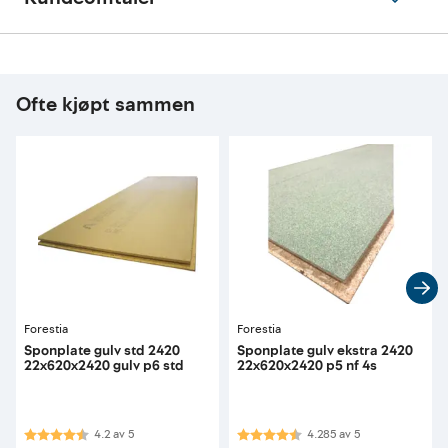
Ofte kjøpt sammen
Forestia
Forestia
Sponplate gulv std 2420
Sponplate gulv ekstra 2420
22x620x2420 gulv p6 std
22x620x2420 p5 nf 4s
Karakter:
4.2 av 5 mulige
Karakter:
4.3 av 5 mulige
4.2
av
5
4.285
av
5