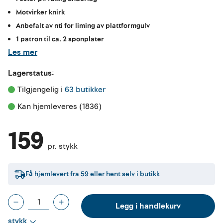
Motvirker knirk
Anbefalt av nti for liming av plattformgulv
1 patron til ca. 2 sponplater
Les mer
Lagerstatus:
Tilgjengelig i 
63 butikker
Kan hjemleveres (1836)
159
pr. stykk
Få hjemlevert fra
59
eller hent selv i butikk
Legg i handlekurv
stykk