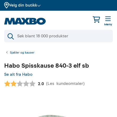
Velg din butikk
Meny
Sjakler og kauser
Habo
Spisskause 840-3 elf sb
Se alt fra Habo
(
Les
kundeomtaler
)
Gjennomsnittskarakter:
2.0