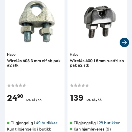
Habo
Habo
Wirelås 403 3 mm elf sb pak
Wirelås 400-i 5mm rustfri sb
a2 stk
pak a2 stk
24⁹⁰
139
pr. stykk
pr. stykk
Tilgjengelig i 
49 butikker
Tilgjengelig i 
28 butikker
Kun tilgjengelig i butikk
Kan hjemleveres (9)