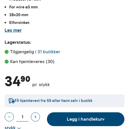
For wire ø3 mm
28x20 mm
Elforsinket
Les mer
Lagerstatus:
Tilgjengelig i 
31 butikker
Kan hjemleveres (30)
34⁹⁰
pr. stykk
Få hjemlevert fra
59
eller hent selv i butikk
Legg i handlekurv
stykk