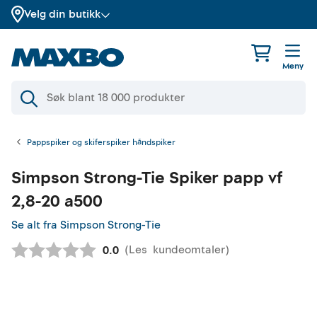
Velg din butikk
Meny
Pappspiker og skiferspiker håndspiker
Simpson Strong-Tie
Spiker papp vf
2,8-20 a500
Se alt fra Simpson Strong-Tie
(
Les
kundeomtaler
)
Gjennomsnittskarakter:
0.0