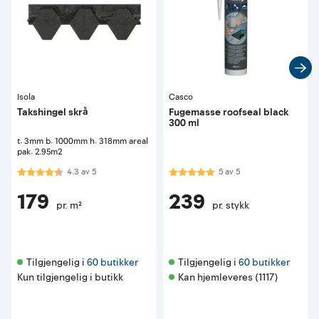
Isola
Casco
Takshingel skrå
Fugemasse roofseal black
300 ml
t: 3mm b: 1000mm h: 318mm areal
pak: 2.95m2
Karakter:
4.3 av 5 mulige
Karakter:
5.0 av 5 mulige
4.3
av
5
5
av
5
179
239
pr. m²
pr. stykk
Tilgjengelig i 
60 butikker
Tilgjengelig i 
60 butikker
Kun tilgjengelig i butikk
Kan hjemleveres (1117)