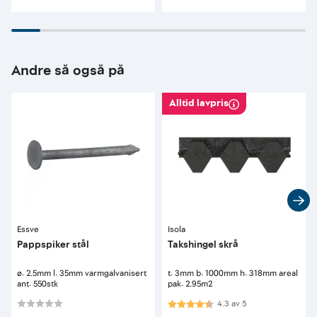
Andre så også på
Alltid lavpris
Essve
Isola
Pappspiker stål
Takshingel skrå
ø: 2.5mm l: 35mm varmgalvanisert
t: 3mm b: 1000mm h: 318mm areal
ant: 550stk
pak: 2.95m2
Karakter:
4.3 av 5 mulige
4.3
av
5