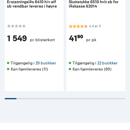
Erstatningslås 6410 h/v elf
Sluttstykke 6510 hvit sb for
sb vendbar leveres i høyre
låskasse 62014
Karakter:
4.5 av 5 mulige
4.5
av
5
1 549
41⁹⁰
pr. blisterkort
pr. pk
Tilgjengelig i 
29 butikker
Tilgjengelig i 
22 butikker
Kan hjemleveres (11)
Kan hjemleveres (89)