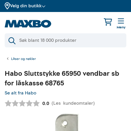
Velg din butikk
Meny
Låser og nøkler
Habo
Sluttstykke 65950 vendbar sb
for låskasse 68765
Se alt fra Habo
(
Les
kundeomtaler
)
Gjennomsnittskarakter:
0.0