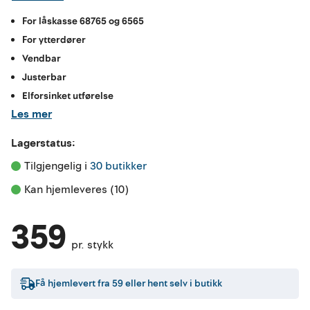
For låskasse 68765 og 6565
For ytterdører
Vendbar
Justerbar
Elforsinket utførelse
Les mer
Lagerstatus:
Tilgjengelig i 
30 butikker
Kan hjemleveres (10)
359
pr. stykk
Få hjemlevert fra
59
eller hent selv i butikk