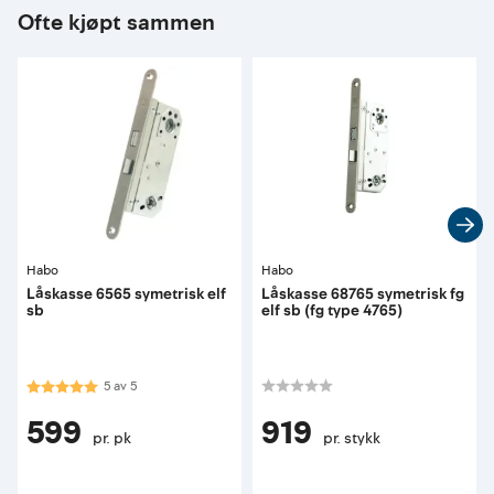
Ofte kjøpt sammen
Habo
Habo
Låskasse 6565 symetrisk elf
Låskasse 68765 symetrisk fg
sb
elf sb (fg type 4765)
Karakter:
5.0 av 5 mulige
5
av
5
599
919
pr. pk
pr. stykk