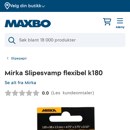
Velg din butikk
Meny
Slipepapir
Mirka
Slipesvamp flexibel k180
Se alt fra Mirka
(
Les
kundeomtaler
)
Gjennomsnittskarakter:
0.0