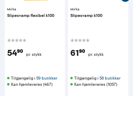
Mirka
Mirka
Slipesvamp flexibel k100
Slipesvamp k100
54⁹⁰
61⁹⁰
pr. stykk
pr. stykk
Tilgjengelig i 
59 butikker
Tilgjengelig i 
58 butikker
Kan hjemleveres (467)
Kan hjemleveres (1057)
Andre så også på