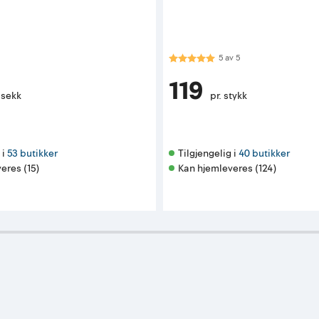
Karakter:
5.0 av 5 mulige
5
av
5
119
 sekk
pr. stykk
i 
53 butikker
Tilgjengelig i 
40 butikker
eres (15)
Kan hjemleveres (124)