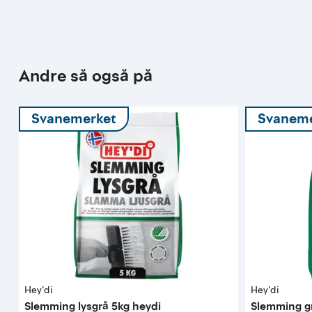
Andre så også på
Svanemerket
Svaneme
Hey'di
Hey'di
Slemming lysgrå 5kg heydi
Slemming gr