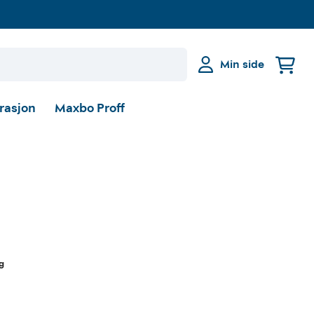
Min side
irasjon
Maxbo Proff
g