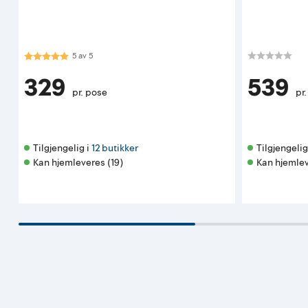
Karakter:
5.0 av 5 mulige
5
av
5
329
539
pr. pose
pr.
Tilgjengelig i 
12 butikker
Tilgjengelig 
Kan hjemleveres (19)
Kan hjemlev