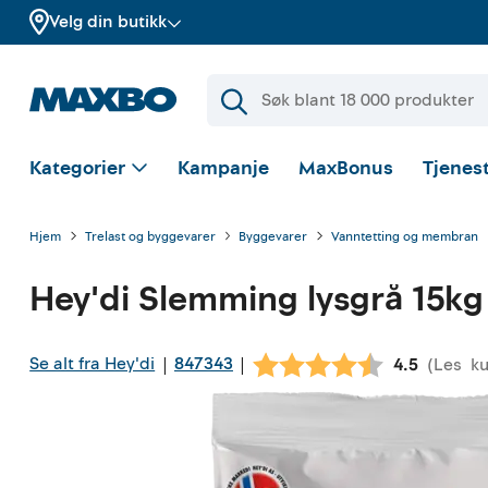
Velg din butikk
Kategorier
Kampanje
MaxBonus
Tjenest
Hjem
Trelast og byggevarer
Byggevarer
Vanntetting og membran
Hey'di
Slemming lysgrå 15kg
Se alt fra Hey'di
847343
|
|
(
Les
k
Gjennomsni
4.5