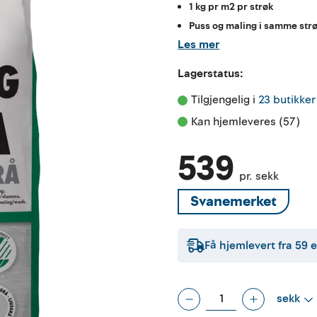
1 kg pr m2 pr strøk
Puss og maling i samme str
Les mer
Lagerstatus:
Tilgjengelig i 
23 butikker
Kan hjemleveres (57)
539
pr. sekk
Svanemerket
Få hjemlevert fra
59
e
sekk