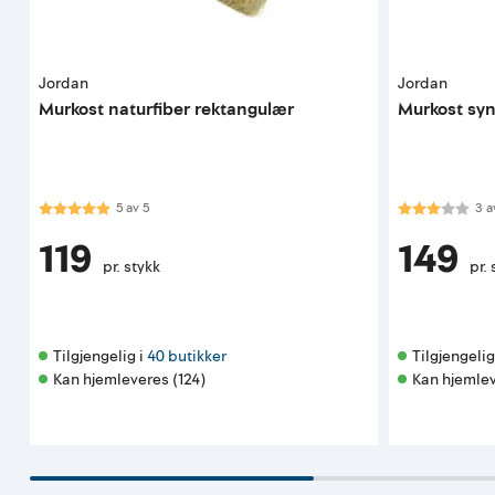
Jordan
Jordan
Murkost naturfiber rektangulær
Murkost syn
Karakter:
5.0 av 5 mulige
Karakter:
3.0
5
av
5
3
a
119
149
pr. stykk
pr. 
Tilgjengelig i 
40 butikker
Tilgjengelig 
Kan hjemleveres (124)
Kan hjemlev