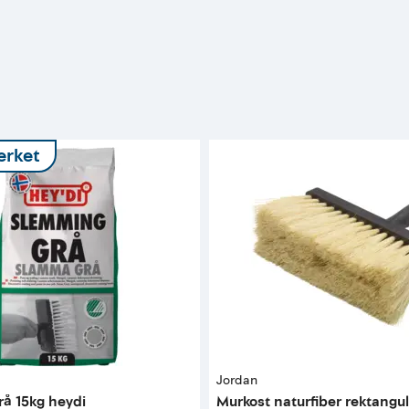
rket
Jordan
å 15kg heydi
Murkost naturfiber rektangu