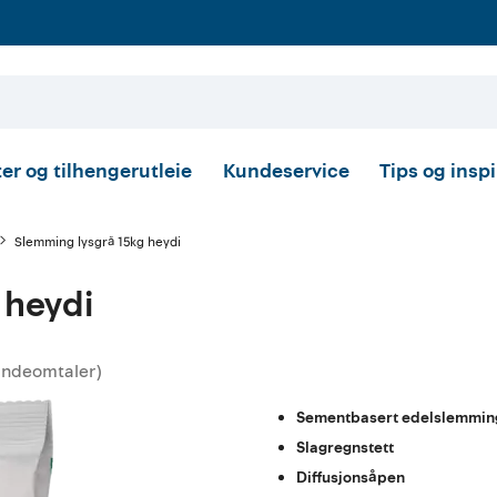
er og tilhengerutleie
Kundeservice
Tips og insp
Slemming lysgrå 15kg heydi
 heydi
undeomtaler
)
ttskarakter:
Sementbasert edelslemmin
Slagregnstett
Diffusjonsåpen