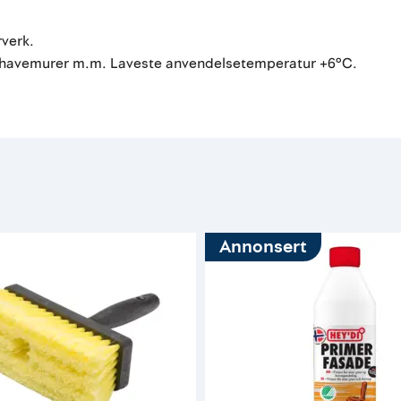
rverk.
er - havemurer m.m. Laveste anvendelsetemperatur +6°C.
Annonsert