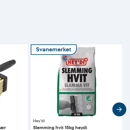
Svanemerket
Hey'di
H
lær
Slemming hvit 15kg heydi
B