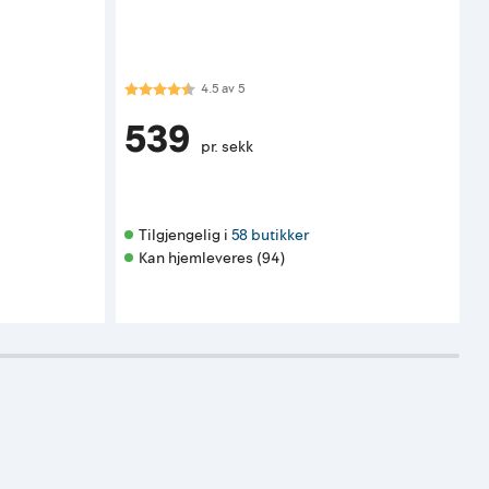
Karakter:
4.5 av 5 mulige
4.5
av
5
539
pr. sekk
Tilgjengelig i 
58 butikker
Kan hjemleveres (94)
K