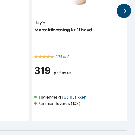
Hey'di
H
Mørteltilsetning kz 1l heydi
H
Karakter:
4.8 av 5 mulige
4.75
av
5
319
pr. flaske
Tilgjengelig i 
63 butikker
Kan hjemleveres (103)