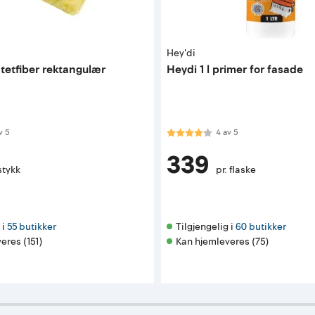
Hey'di
tetfiber rektangulær
Heydi 1 l primer for fasade
 av 5 mulige
Karakter:
4.0 av 5 mulige
v
5
4
av
5
339
stykk
pr. flaske
i 
55 butikker
Tilgjengelig i 
60 butikker
eres (151)
Kan hjemleveres (75)