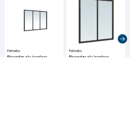
Palmako
Palmako
Skyvedør alu isoglass
Skyvedør alu isoglass
310x200 h 3 dørblad. høyre
170x200 v 2 dørblad. venstre
utførelse
utførelse
37 900
23 900
pr. stykk
pr. stykk
Kan bestilles i alle 
Kan bestilles i alle 
butikker 
butikker 
Kontakt
nærmeste butikk
Kontakt
nærmeste butikk