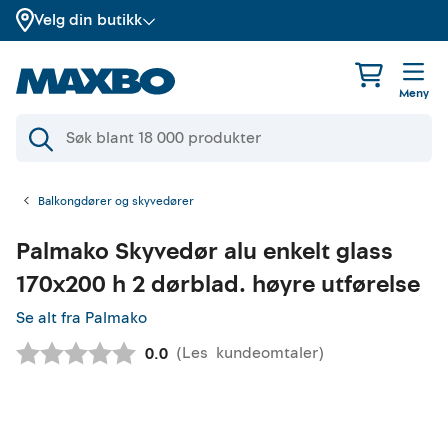
Velg din butikk
Meny
Balkongdører og skyvedører
Palmako
Skyvedør alu enkelt glass
170x200 h 2 dørblad. høyre utførelse
Se alt fra Palmako
(
Les
kundeomtaler
)
Gjennomsnittskarakter:
0.0