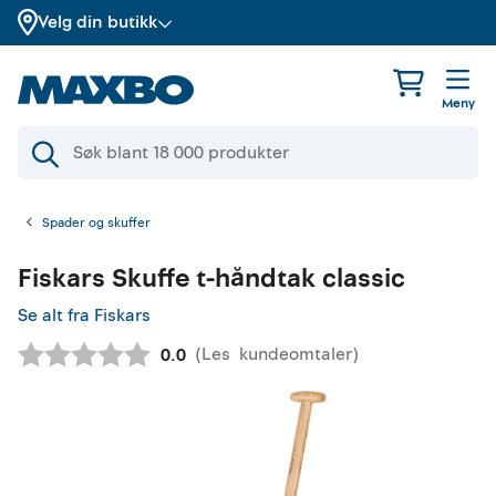
Velg din butikk
Meny
Spader og skuffer
Fiskars
Skuffe t-håndtak classic
Se alt fra Fiskars
(
Les
kundeomtaler
)
Gjennomsnittskarakter:
0.0