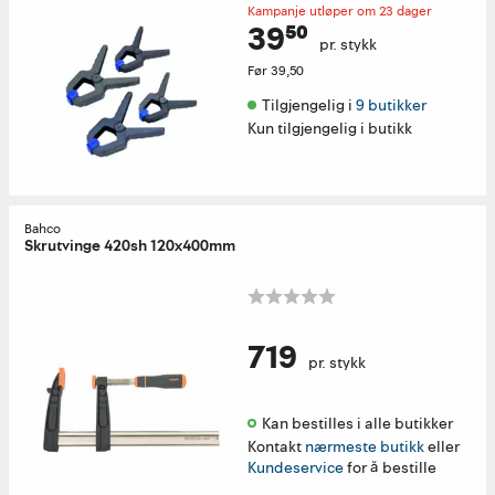
Kampanje utløper om 23 dager
39⁵⁰
pr. stykk
Før
39,50
Tilgjengelig i 
9 butikker
Kun tilgjengelig i butikk
Bahco
Skrutvinge 420sh 120x400mm
719
pr. stykk
Kan bestilles i alle butikker 
Kontakt
nærmeste butikk
eller
Kundeservice
for å bestille