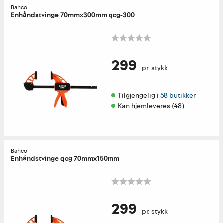
Bahco
Enhåndstvinge 70mmx300mm qcg-300
299
pr. stykk
Tilgjengelig i 
58 butikker
Kan hjemleveres (48)
Bahco
Enhåndstvinge qcg 70mmx150mm
299
pr. stykk