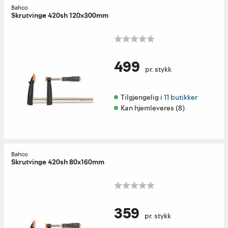
Bahco
Skrutvinge 420sh 120x300mm
499
pr. stykk
Tilgjengelig i 
11 butikker
Kan hjemleveres (8)
Bahco
Skrutvinge 420sh 80x160mm
359
pr. stykk