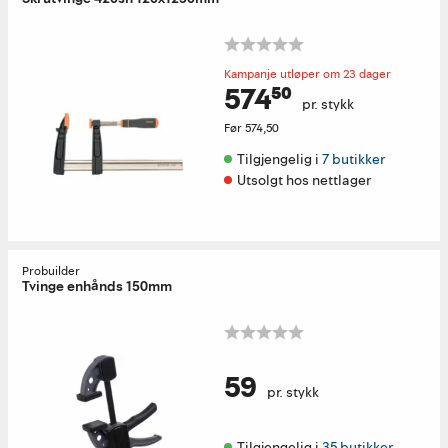
Kampanje utløper om 23 dager
574⁵⁰
pr. stykk
Før
574,50
Tilgjengelig i 
7 butikker
Utsolgt hos nettlager
Probuilder
Tvinge enhånds 150mm
59
pr. stykk
Tilgjengelig i 
35 butikker