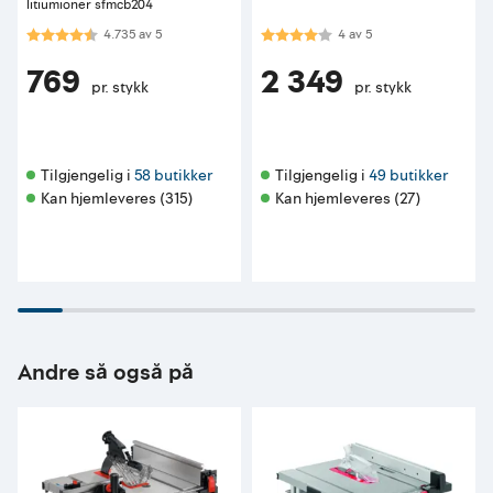
litiumioner sfmcb204
Karakter:
4.7 av 5 mulige
Karakter:
4.0 av 5 mulige
4.735
av
5
4
av
5
769
2 349
pr. stykk
pr. stykk
Tilgjengelig i 
58 butikker
Tilgjengelig i 
49 butikker
Kan hjemleveres (315)
Kan hjemleveres (27)
Andre så også på