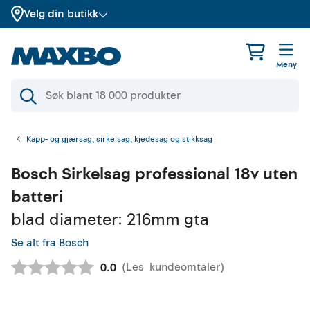
Velg din butikk
Meny
Kapp- og gjærsag, sirkelsag, kjedesag og stikksag
Bosch
Sirkelsag professional 18v uten
batteri
blad diameter: 216mm gta
Se alt fra Bosch
(
Les
kundeomtaler
)
Gjennomsnittskarakter:
0.0