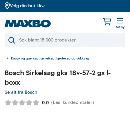
Velg din butikk
Meny
Kapp- og gjærsag, sirkelsag, kjedesag og stikksag
Bosch
Sirkelsag gks 18v-57-2 gx l-
boxx
Se alt fra Bosch
(
Les
kundeomtaler
)
Gjennomsnittskarakter:
0.0