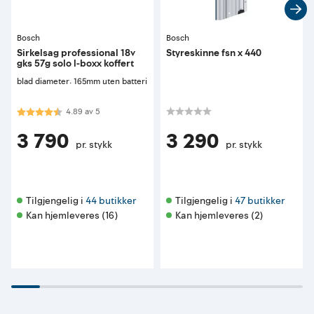
Bosch
Bosch
Sirkelsag professional 18v
Styreskinne fsn x 440
gks 57g solo l-boxx koffert
blad diameter: 165mm uten batteri
Karakter:
4.9 av 5 mulige
4.89
av
5
3 790
3 290
pr. stykk
pr. stykk
Tilgjengelig i 
44 butikker
Tilgjengelig i 
47 butikker
Kan hjemleveres (16)
Kan hjemleveres (2)