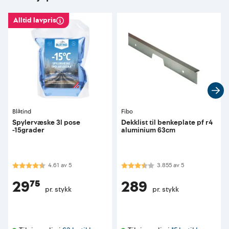
Alltid lavpris
Blåtind
Fibo
Spylervæske 3l pose
Dekklist til benkeplate pf r4
-15grader
aluminium 63cm
Karakter:
4.6 av 5 mulige
Karakter:
3.9 av 5 mulige
4.61
av
5
3.855
av
5
29⁷⁵
289
pr. stykk
pr. stykk