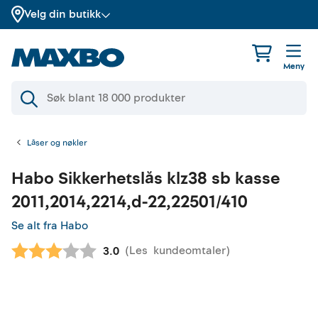
Velg din butikk
Meny
Låser og nøkler
Habo
Sikkerhetslås klz38 sb kasse
2011,2014,2214,d-22,22501/410
Se alt fra Habo
(
Les
kundeomtaler
)
Gjennomsnittskarakter:
3.0