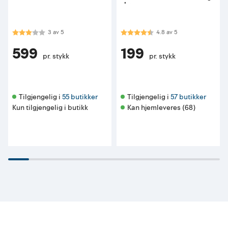
skruer
Karakter:
3.0 av 5 mulige
Karakter:
4.8 av 5 mulige
3
av
5
4.8
av
5
599
199
pr. stykk
pr. stykk
Tilgjengelig i 
55 butikker
Tilgjengelig i 
57 butikker
Kun tilgjengelig i butikk
Kan hjemleveres (68)