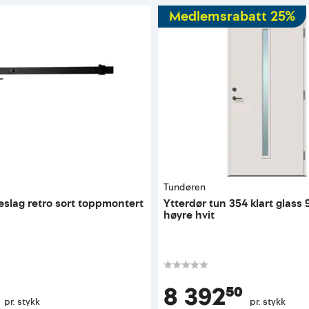
Medlemsrabatt 25%
Tundøren
slag retro sort toppmontert
Ytterdør tun 354 klart glass
høyre hvit
8 392⁵⁰
pr. stykk
pr. stykk