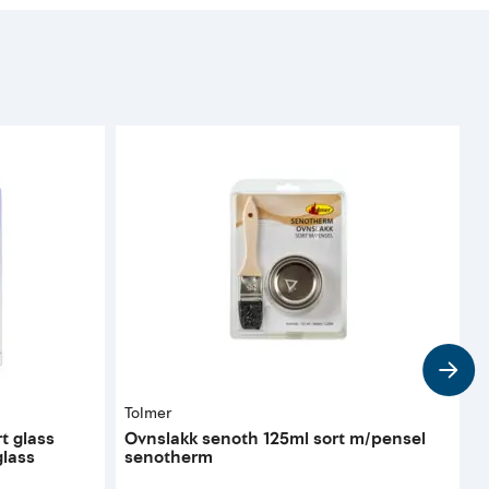
Tolmer
S
t glass
Ovnslakk senoth 125ml sort m/pensel
S
glass
senotherm
p