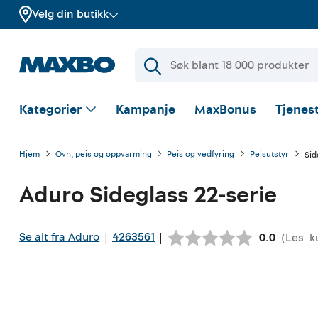
Velg din butikk
Kategorier
Kampanje
MaxBonus
Tjenest
Hjem
Ovn, peis og oppvarming
Peis og vedfyring
Peisutstyr
Sid
Aduro
Sideglass 22-serie
Se alt fra Aduro
4263561
|
|
(
Les
k
Gjennomsni
0.0