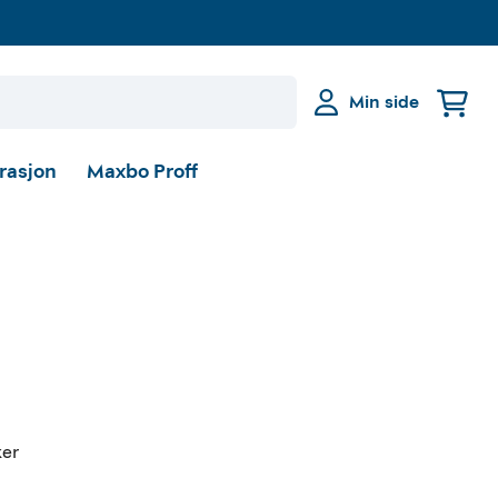
Min side
irasjon
Maxbo Proff
ker 