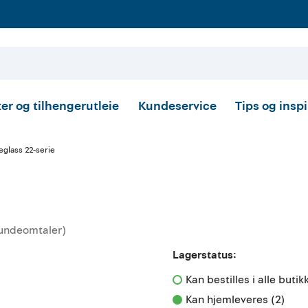
er og tilhengerutleie
Kundeservice
Tips og insp
eglass 22-serie
undeomtaler
)
ttskarakter:
Lagerstatus:
Kan bestilles i alle butik
Kan hjemleveres (2)