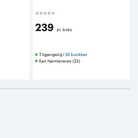
K
239
pr. boks
Tilgjengelig i 
53 butikker
Kan hjemleveres (23)