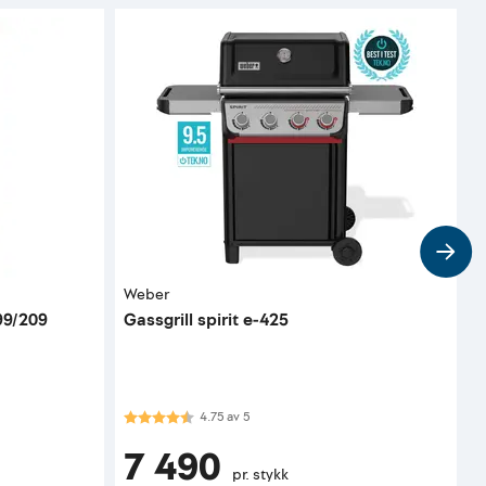
Weber
T
 99/209
Gassgrill spirit e-425
S
Karakter:
4.8 av 5 mulige
K
4.75
av
5
7 490
pr. stykk