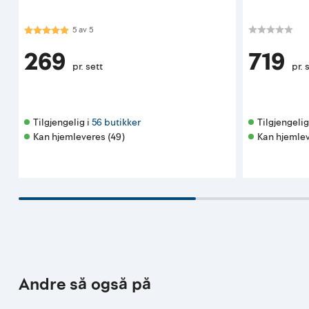
Karakter:
5.0 av 5 mulige
5
av
5
269
719
pr. sett
pr. 
Tilgjengelig i 
56 butikker
Tilgjengelig 
Kan hjemleveres (49)
Kan hjemlev
Andre så også på