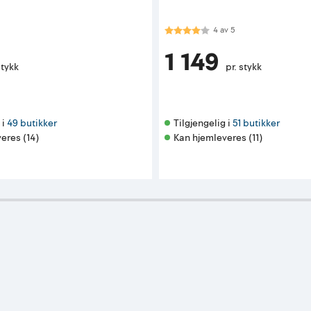
Karakter:
4.0 av 5 mulige
4
av
5
1 149
stykk
pr. stykk
i 
49 butikker
Tilgjengelig i 
51 butikker
eres (14)
Kan hjemleveres (11)