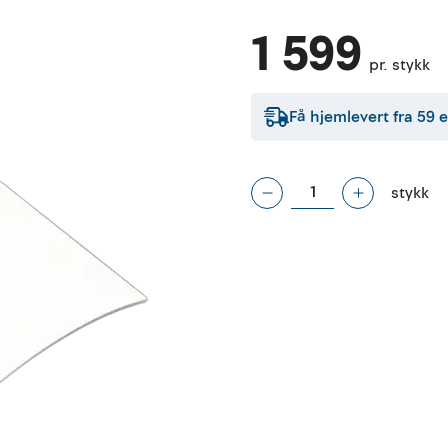
1 599
pr. stykk
Få hjemlevert fra
59
e
stykk