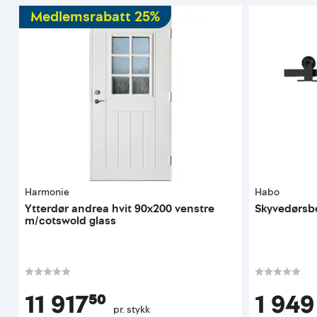
Medlemsrabatt 25%
Harmonie
Habo
Ytterdør andrea hvit 90x200 venstre
Skyvedørsbe
m/cotswold glass
11 917⁵⁰
1 949
pr. stykk