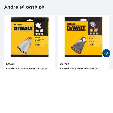
Andre så også på
Dewalt
Dewalt
Sagblad 165x20x48t 2mm
Sagbl 160x20x36t dt4057
dt1090 atb slipt +5°
939
819
pr. stykk
pr. stykk