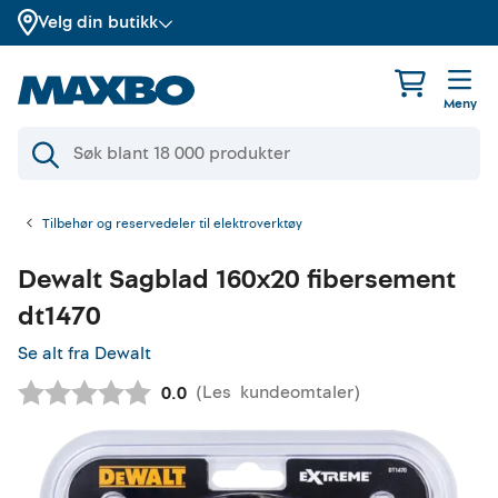
Velg din butikk
Meny
Tilbehør og reservedeler til elektroverktøy
Dewalt
Sagblad 160x20 fibersement
dt1470
Se alt fra Dewalt
(
Les
kundeomtaler
)
Gjennomsnittskarakter:
0.0