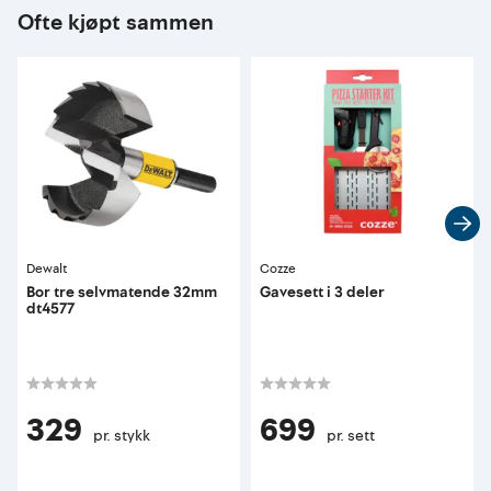
Ofte kjøpt sammen
Dewalt
Cozze
Bor tre selvmatende 32mm
Gavesett i 3 deler
dt4577
329
699
pr. stykk
pr. sett