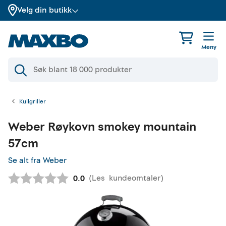
Velg din butikk
Meny
Kullgriller
Weber
Røykovn smokey mountain
57cm
Se alt fra Weber
(
Les
kundeomtaler
)
Gjennomsnittskarakter:
0.0