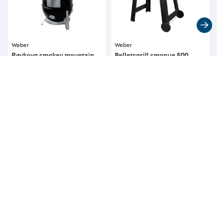
Weber
Weber
Røykovn smokey mountain
Pelletsgrill smoque 500
47cm
5 990
9 999
pr. stykk
pr. stykk
Tilgjengelig i 
1 butikk
Kan bestilles i alle 
butikker 
Kun tilgjengelig i butikk
Kontakt
nærmeste butikk
eller
Kundeservice
for å
bestille