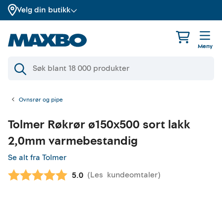
Velg din butikk
Meny
Ovnsrør og pipe
Tolmer
Røkrør ø150x500 sort lakk
2,0mm varmebestandig
Se alt fra Tolmer
(
Les
kundeomtaler
)
Gjennomsnittskarakter:
5.0