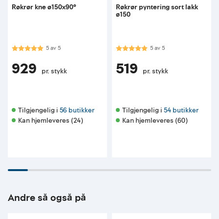
Røkrør kne ø150x90°
Røkrør pyntering sort lakk
ø150
Karakter:
5.0 av 5 mulige
Karakter:
5.0 av 5 mulige
5
av
5
5
av
5
929
519
pr. stykk
pr. stykk
Tilgjengelig i 
56 butikker
Tilgjengelig i 
54 butikker
Kan hjemleveres (24)
Kan hjemleveres (60)
Andre så også på