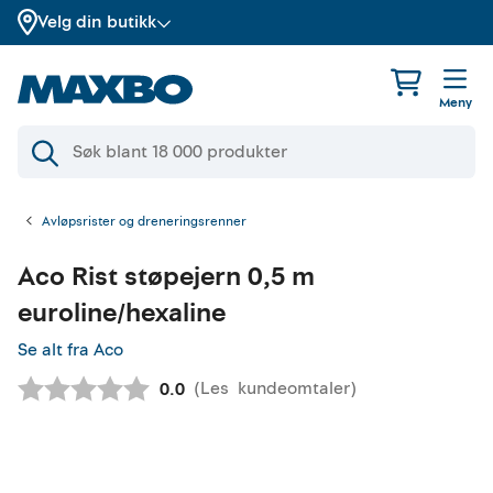
Velg din butikk
Meny
Avløpsrister og dreneringsrenner
Aco
Rist støpejern 0,5 m
euroline/hexaline
Se alt fra Aco
(
Les
kundeomtaler
)
Gjennomsnittskarakter:
0.0