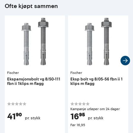
Ofte kjøpt sammen
Fischer
Fischer
Ekspansjonsbolt vg 8/50-111
Eksp bolt vg 8/05-56 fbn ii 1
fbn ii 1klips m flagg
klips m flagg
Kampanje utløper om 24 dager
41⁹⁰
16⁹⁵
pr. stykk
pr. stykk
Før
16,95