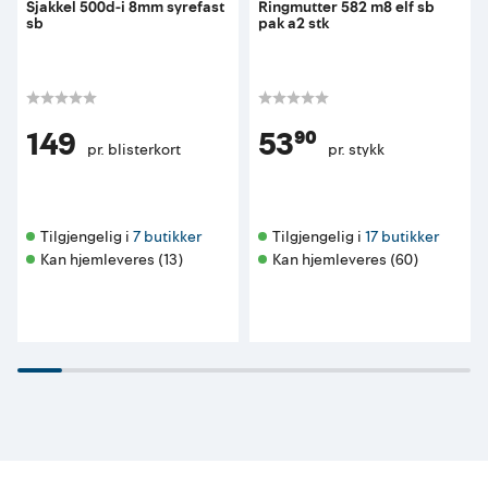
Sjakkel 500d-i 8mm syrefast
Ringmutter 582 m8 elf sb
sb
pak a2 stk
149
53⁹⁰
pr. blisterkort
pr. stykk
Tilgjengelig i 
7 butikker
Tilgjengelig i 
17 butikker
Kan hjemleveres (13)
Kan hjemleveres (60)