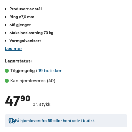
Produsert av stål
Ring ø7,0 mm
M6 gjenget
Maks beslastning 70 kg
Varmgalvanisert
Les mer
Lagerstatus:
Tilgjengelig i 
19 butikker
Kan hjemleveres (40)
47⁹⁰
pr. stykk
Få hjemlevert fra
59
eller hent selv i butikk