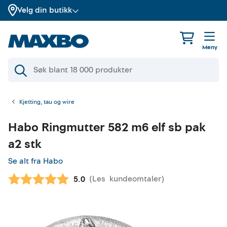
Velg din butikk
Meny
Kjetting, tau og wire
Habo
Ringmutter 582 m6 elf sb pak
a2 stk
Se alt fra Habo
(
Les
kundeomtaler
)
Gjennomsnittskarakter:
5.0