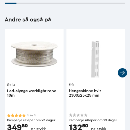
Andre så også på
Gelia
Elfa
Led-slynge worklight rope
Hengeskinne hvit
10m
2300x25x25 mm
Karakter:
5.0 av 5 mulige
5
av
5
Kampanje utløper om 23 dager
Kampanje utløper om 23 dager
349⁵⁰
132⁵⁰
pr. stykk
pr. stykk