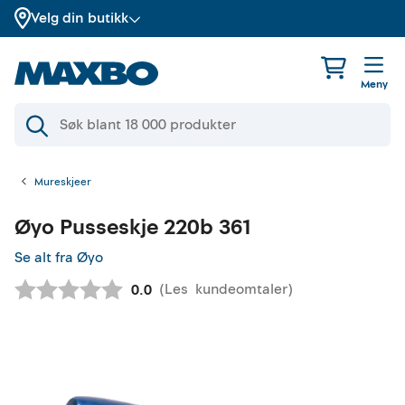
Velg din butikk
Meny
Mureskjeer
Øyo
Pusseskje 220b 361
Se alt fra Øyo
(
Les
kundeomtaler
)
Gjennomsnittskarakter:
0.0