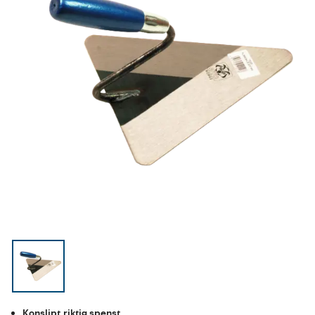
Konslipt,riktig spenst