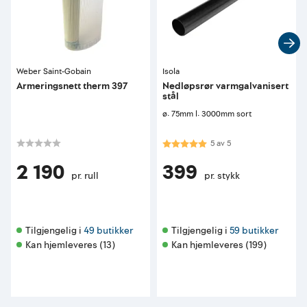
Weber Saint-Gobain
Isola
Armeringsnett therm 397
Nedløpsrør varmgalvanisert
stål
ø: 75mm l: 3000mm sort
Karakter:
5.0 av 5 mulige
5
av
5
2 190
399
pr. rull
pr. stykk
Tilgjengelig i 
49 butikker
Tilgjengelig i 
59 butikker
Kan hjemleveres (13)
Kan hjemleveres (199)