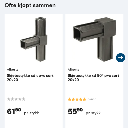
Ofte kjøpt sammen
Alberts
Alberts
Skjøtestykke xd t pvc sort
Skjøtestykke xd 90° pvc sort
20x20
20x20
Karakter:
5.0 av 5 mulige
5
av
5
61⁹⁰
55⁹⁰
pr. stykk
pr. stykk