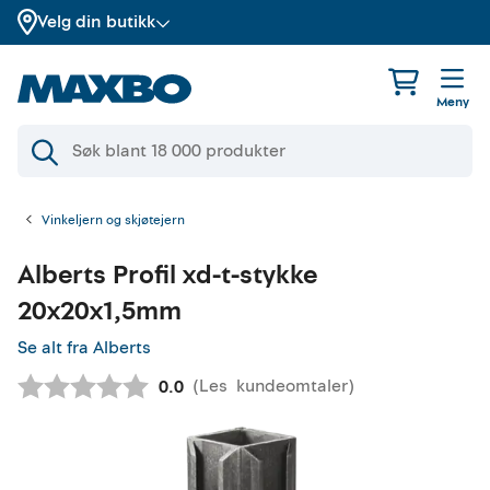
Velg din butikk
Meny
Vinkeljern og skjøtejern
Alberts
Profil xd-t-stykke
20x20x1,5mm
Se alt fra Alberts
(
Les
kundeomtaler
)
Gjennomsnittskarakter:
0.0