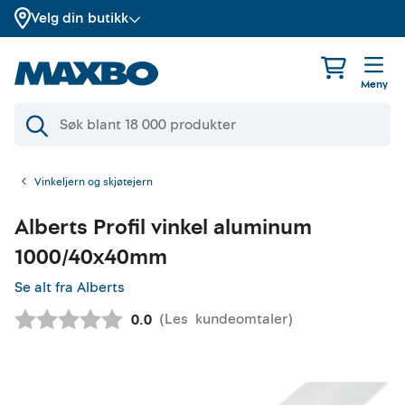
Velg din butikk
Meny
Vinkeljern og skjøtejern
Alberts
Profil vinkel aluminum
1000/40x40mm
Se alt fra Alberts
(
Les
kundeomtaler
)
Gjennomsnittskarakter:
0.0