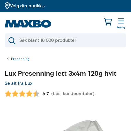
Velg din butikk
Meny
Presenning
Lux
Presenning lett 3x4m 120g hvit
Se alt fra Lux
(
Les
kundeomtaler
)
Gjennomsnittskarakter:
4.7