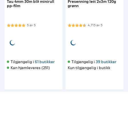
Tau 4mm 30m blå minirull
Presenning lett 2x3m 120g
pp-film
grønn
Karakter:
5.0 av 5 mulige
Karakter:
4.7 av 5 mulige
5
av
5
4.715
av
5
Tilgjengelig i 
61 butikker
Tilgjengelig i 
39 butikker
Kan hjemleveres (251)
Kun tilgjengelig i butikk
Andre så også på