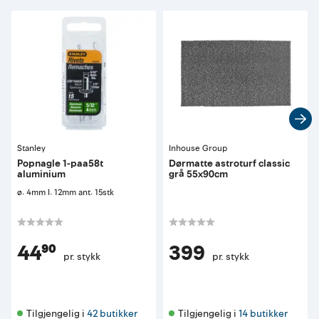
Stanley
Inhouse Group
Popnagle 1-paa58t
Dørmatte astroturf classic
aluminium
grå 55x90cm
ø: 4mm l: 12mm ant: 15stk
44⁹⁰
399
pr. stykk
pr. stykk
Tilgjengelig i 
42 butikker
Tilgjengelig i 
14 butikker