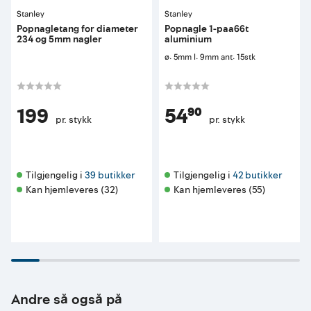
Stanley
Stanley
Popnagletang for diameter
Popnagle 1-paa66t
234 og 5mm nagler
aluminium
ø: 5mm l: 9mm ant: 15stk
199
54⁹⁰
pr. stykk
pr. stykk
Tilgjengelig i 
39 butikker
Tilgjengelig i 
42 butikker
Kan hjemleveres (32)
Kan hjemleveres (55)
Andre så også på