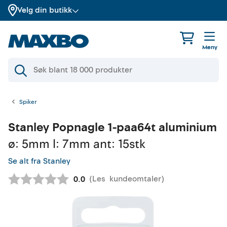
Velg din butikk
Meny
Spiker
Stanley
Popnagle 1-paa64t aluminium
ø: 5mm l: 7mm ant: 15stk
Se alt fra Stanley
(
Les
kundeomtaler
)
Gjennomsnittskarakter:
0.0