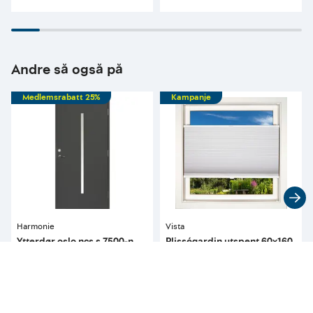
Andre så også på
Medlemsrabatt 25%
Kampanje
Harmonie
Vista
Ytterdør oslo ncs s 7500-n
Plisségardin utspent 60x160
100x210 venstre m/klart
mørkleggende hvit
glass