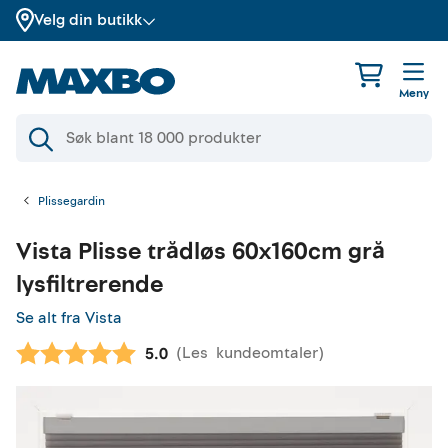
Velg din butikk
Meny
Plissegardin
Vista
Plisse trådløs 60x160cm grå
lysfiltrerende
Se alt fra Vista
(
Les
kundeomtaler
)
Gjennomsnittskarakter:
5.0