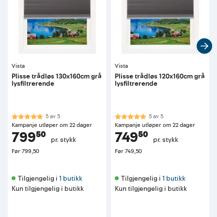
Vista
Vista
Plisse trådløs 130x160cm grå
Plisse trådløs 120x160cm grå
lysfiltrerende
lysfiltrerende
Karakter:
5.0 av 5 mulige
Karakter:
5.0 av 5 mulige
5
av
5
5
av
5
Kampanje utløper om 22 dager
Kampanje utløper om 22 dager
799⁵⁰
749⁵⁰
pr. stykk
pr. stykk
Før
799,50
Før
749,50
Tilgjengelig i 
1 butikk
Tilgjengelig i 
1 butikk
Kun tilgjengelig i butikk
Kun tilgjengelig i butikk