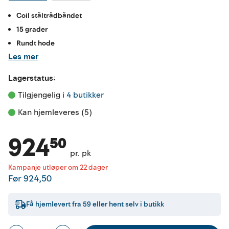
Coil ståltrådbåndet
15 grader
Rundt hode
Les mer
Lagerstatus:
Tilgjengelig i 
4 butikker
Kan hjemleveres (5)
924⁵⁰
pr. pk
Kampanje utløper om 22 dager
Før
924,50
Få hjemlevert fra
59
eller hent selv i butikk