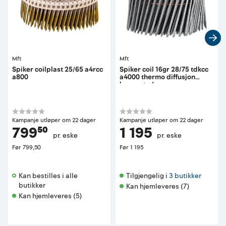
Mft
Mft
Spiker coilplast 25/65 a4rcc
Spiker coil 16gr 28/75 tdkcc
a800
a4000 thermo diffusjon
kammet c4
Kampanje utløper om 22 dager
Kampanje utløper om 22 dager
799⁵⁰
1 195
pr. eske
pr. eske
Før
799,50
Før
1 195
Kan bestilles i alle 
Tilgjengelig i 
3 butikker
butikker 
Kan hjemleveres (7)
Kan hjemleveres (5)