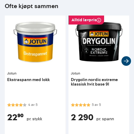
Ofte kjøpt sammen
Alltid lavpris
Jotun
Jotun
Ekstraspann med lokk
Drygolin nordic extreme
klassisk hvit base 9l
Karakter:
4.0 av 5 mulige
Karakter:
5.0 av 5 mulige
4
av
5
5
av
5
22⁹⁰
2 290
pr. stykk
pr. spann