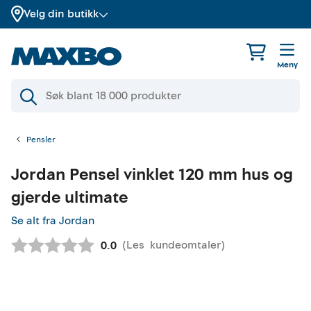
Velg din butikk
Meny
Pensler
Jordan
Pensel vinklet 120 mm hus og
gjerde ultimate
Se alt fra Jordan
(
Les
kundeomtaler
)
Gjennomsnittskarakter:
0.0