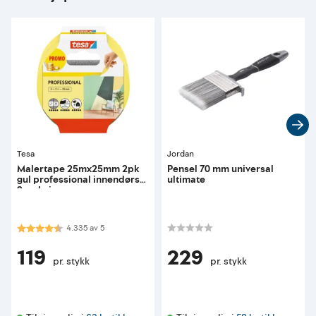
Tesa
Jordan
Malertape 25mx25mm 2pk
Pensel 70 mm universal
gul professional innendørs
ultimate
2-pakning
Karakter:
4.3 av 5 mulige
4.335
av
5
119
229
pr. stykk
pr. stykk