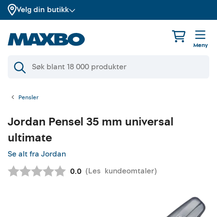
Velg din butikk
Meny
Pensler
Jordan
Pensel 35 mm universal
ultimate
Se alt fra Jordan
(
Les
kundeomtaler
)
Gjennomsnittskarakter:
0.0