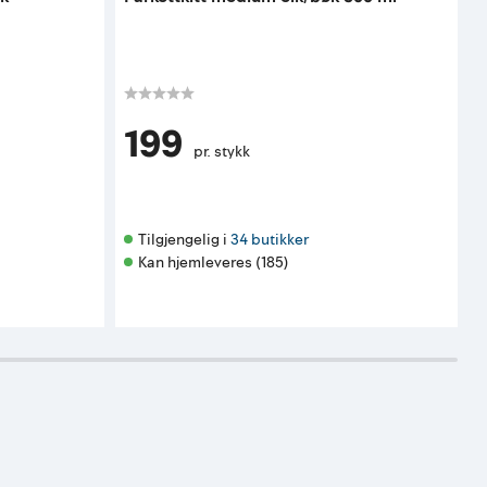
s
K
199
pr. stykk
Tilgjengelig i 
34 butikker
Kan hjemleveres (185)