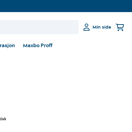
Min side
irasjon
Maxbo Proff
tisk