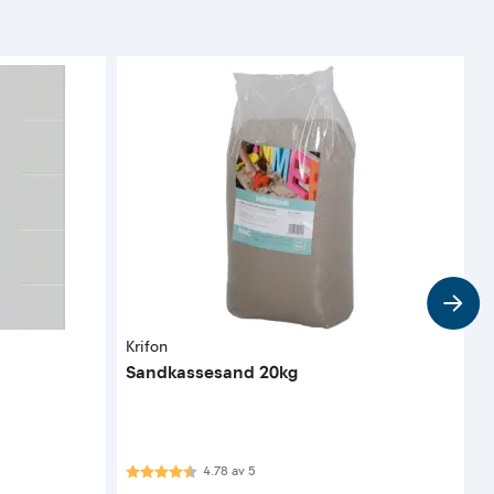
Krifon
T
Sandkassesand 20kg
M
Karakter:
4.8 av 5 mulige
4.78
av
5