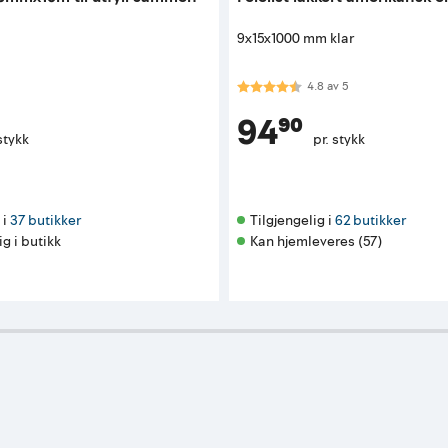
9x15x1000 mm klar
Karakter:
4.8 av 5 mulige
4.8
av
5
94⁹⁰
stykk
pr. stykk
i 
37 butikker
Tilgjengelig i 
62 butikker
ig i butikk
Kan hjemleveres (57)