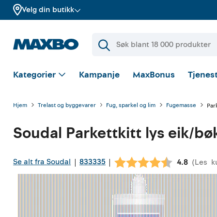
Velg din butikk
Kategorier
Kampanje
MaxBonus
Tjenest
Hjem
Trelast og byggevarer
Fug, sparkel og lim
Fugemasse
Park
Soudal
Parkettkitt lys eik/b
Se alt fra Soudal
833335
|
|
(
Les
k
Gjennomsni
4.8