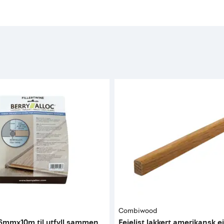
Combiwood
e 6mmx10m til utfyll sammen
Feielist lakkert amerikansk e