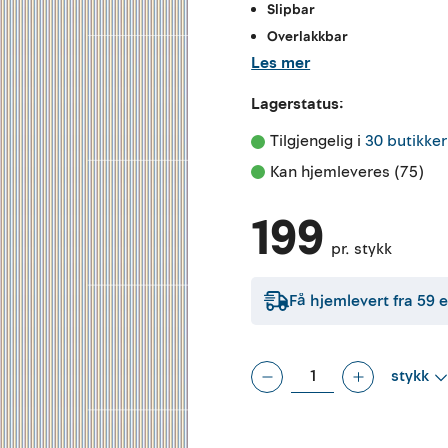
Slipbar
Overlakkbar
Les mer
Lagerstatus:
Tilgjengelig i 
30 butikker
Kan hjemleveres (75)
199
pr. stykk
Få hjemlevert fra
59
e
stykk