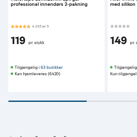
professional innendørs 2-pakning
med silikon
Karakter:
4.3 av 5 mulige
4.335
av
5
119
149
pr. stykk
pr. 
Tilgjengelig i 
63 butikker
Tilgjengelig 
Kan hjemleveres (6420)
Kun tilgjengel