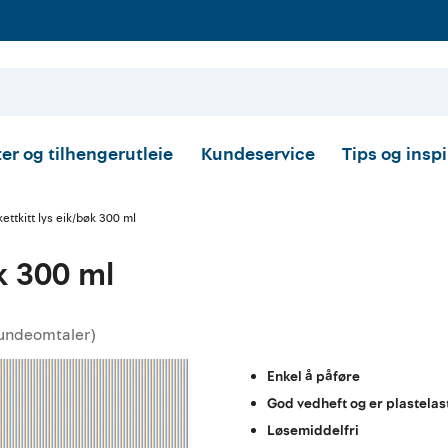
er og tilhengerutleie
Kundeservice
Tips og insp
ettkitt lys eik/bøk 300 ml
øk 300 ml
undeomtaler
)
ttskarakter:
Enkel å påføre
God vedheft og er plastelas
Løsemiddelfri