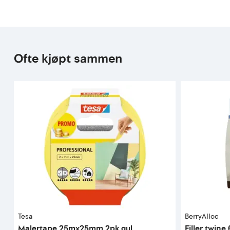
Ofte kjøpt sammen
Tesa
BerryAlloc
Malertape 25mx25mm 2pk gul
Filler twin