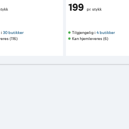
199
stykk
pr. stykk
i 
30 butikker
Tilgjengelig i 
4 butikker
eres (116)
Kan hjemleveres (6)