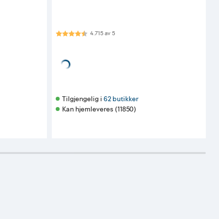
Karakter:
4.7 av 5 mulige
4.715
av
5
99
pr. stykk
Tilgjengelig i 
62 butikker
Kan hjemleveres (11850)