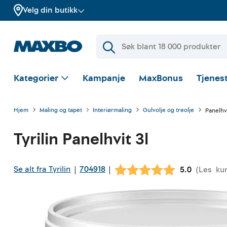
Velg din butikk
Kategorier
Kampanje
MaxBonus
Tjenest
Hjem
Maling og tapet
Interiørmaling
Gulvolje og treolje
Panelhvi
Tyrilin
Panelhvit 3l
Se alt fra Tyrilin
704918
|
|
(
Les
ku
Gjennomsnit
5.0