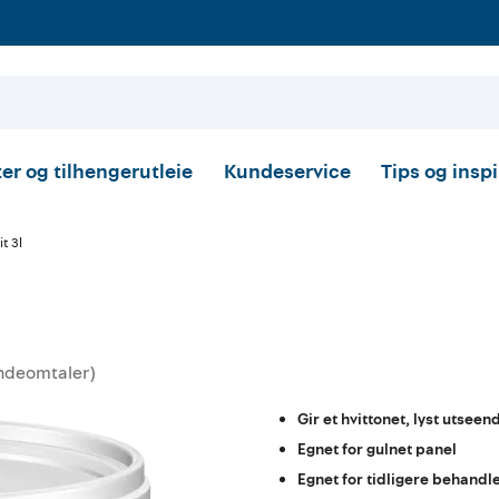
er og tilhengerutleie
Kundeservice
Tips og insp
t 3l
ndeomtaler
)
tskarakter:
Gir et hvittonet, lyst utseen
Egnet for gulnet panel
Egnet for tidligere behandl