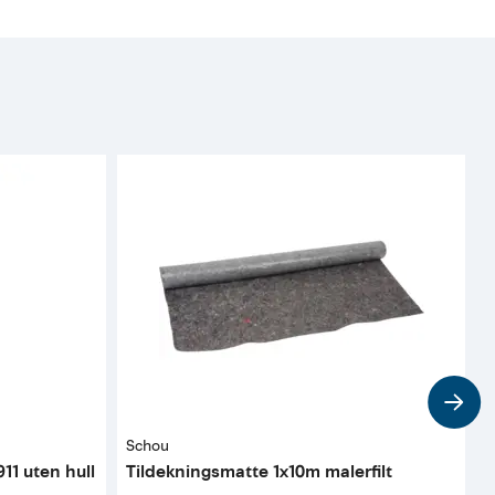
Schou
J
11 uten hull
Tildekningsmatte 1x10m malerfilt
P