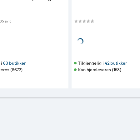
 av 5 mulige
35
av
5
34⁹⁰
tykk
pr. stykk
i 
63 butikker
Tilgjengelig i 
42 butikker
eres (6672)
Kan hjemleveres (158)