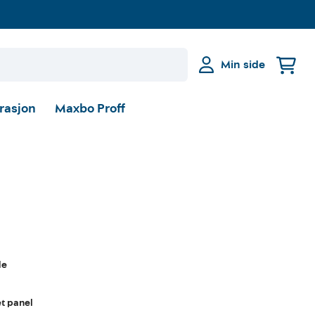
Min side
irasjon
Maxbo Proff
de
et panel