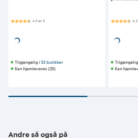
Karakter:
4.5 av 5 mulige
Karakter:
4.3
4.5
av
5
4.3
219
119
pr. boks
pr. s
Tilgjengelig i 
53 butikker
Tilgjengelig 
Kan hjemleveres (25)
Kan hjemlev
Andre så også på