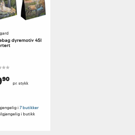
gard
bag dyremotiv 45l
rtert
⁹⁰
pr. stykk
gjengelig i 
7 butikker
ilgjengelig i butikk