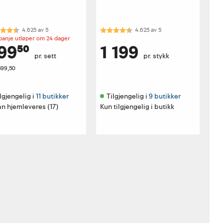
akter:
4.6 av 5 mulige
Karakter:
4.6 av 5 mulige
4.625
av
5
4.625
av
5
anje utløper om 24 dager
99⁵⁰
1 199
pr. sett
pr. stykk
599,50
lgjengelig i 
11 butikker
Tilgjengelig i 
9 butikker
n hjemleveres (17)
Kun tilgjengelig i butikk