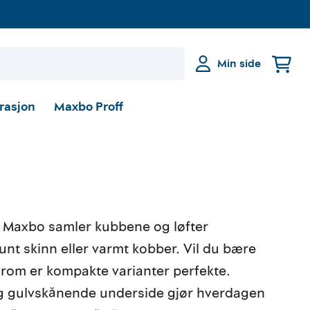
Min side
irasjon
Maxbo Proff
fra Maxbo samler kubbene og løfter
lunt skinn eller varmt kobber. Vil du bære
å rom er kompakte varianter perfekte.
og gulvskånende underside gjør hverdagen