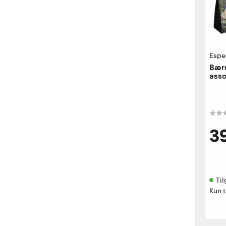
Espe
Bære
asso
39
Til
Kun t