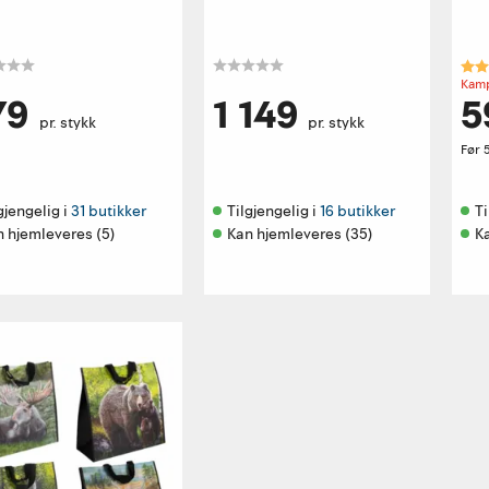
Kar
Kamp
79
1 149
5
pr. stykk
pr. stykk
Før
gjengelig i 
31 butikker
Tilgjengelig i 
16 butikker
Ti
 hjemleveres (5)
Kan hjemleveres (35)
Ka