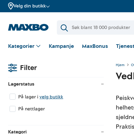
Velg din butikk
Kategorier
Kampanje
MaxBonus
Tjenest
Hjem
O
Filter
Ved
Lagerstatus
På lager i
velg butikk
Peiskv
helhet
På nettlager
sjeldn
Prakti
Kategori