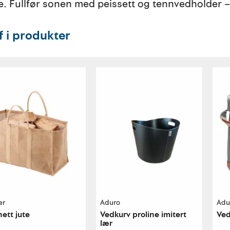
e. Fullfør sonen med peissett og tennvedholder – 
ff i produkter
er
Aduro
Adu
ett jute
Vedkurv proline imitert
Ved
lær