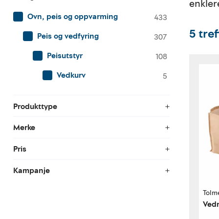
enkler
Ovn, peis og oppvarming
433
5
tre
Peis og vedfyring
307
Peisutstyr
108
Vedkurv
5
Produkttype
Merke
Pris
Kampanje
Tolm
Vedn