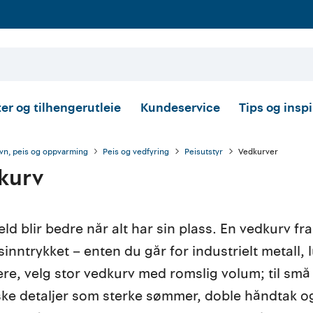
er og tilhengerutleie
Kundeservice
Tips og insp
vn, peis og oppvarming
Peis og vedfyring
Peisutstyr
Vedkurver
kurv
eld blir bedre når alt har sin plass. En vedkurv 
sinntrykket – enten du går for industrielt metall, 
ere, velg stor vedkurv med romslig volum; til sm
ske detaljer som sterke sømmer, doble håndtak 