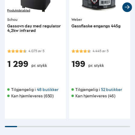
Schou
Weber
Gassovn day med regulator
Gassflaske engangs 445g
4,2kw infrarød
Karakter:
4.1 av 5 mulige
Karakter:
4.4 av 5 mulige
4.075
av
5
4.445
av
5
1 299
199
pr. stykk
pr. stykk
Tilgjengelig i 
48 butikker
Tilgjengelig i 
52 butikker
Kan hjemleveres (650)
Kan hjemleveres (46)