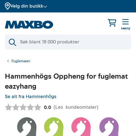
Velg din butikk
Meny
Fuglemater
Hammenhögs
Oppheng for fuglemat
eazyhang
Se alt fra Hammenhögs
(
Les
kundeomtaler
)
Gjennomsnittskarakter:
0.0