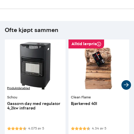
Ofte kjøpt sammen
Alltid lavpris
Schou
Clean Flame
Gassovn day med regulator
Bjørkeved 40l
4,2kw infrarød
Karakter:
4.1 av 5 mulige
Karakter:
4.3 av 5 mulige
4.075
av
5
4.34
av
5