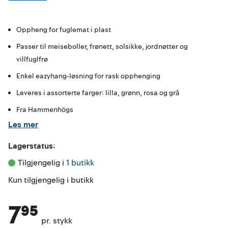
Oppheng for fuglemat i plast
Passer til meiseboller, frønett, solsikke, jordnøtter og
villfuglfrø
Enkel eazyhang-løsning for rask opphenging
Leveres i assorterte farger: lilla, grønn, rosa og grå
Fra Hammenhögs
Les mer
Lagerstatus:
Tilgjengelig i 
1 butikk
Kun tilgjengelig i butikk
7⁹⁵
pr. stykk