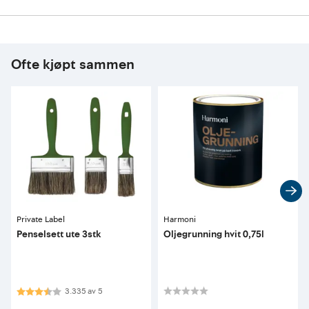
Ofte kjøpt sammen
Private Label
Harmoni
Penselsett ute 3stk
Oljegrunning hvit 0,75l
Karakter:
3.3 av 5 mulige
3.335
av
5