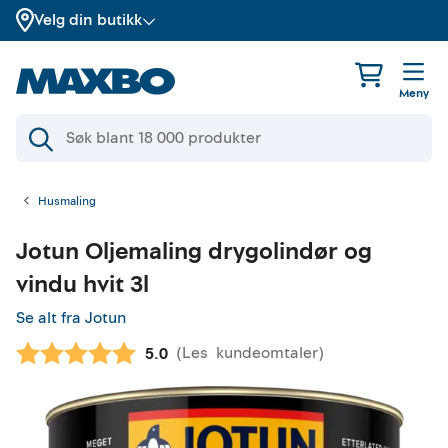
Velg din butikk
Meny
Husmaling
Jotun
Oljemaling drygolindør og
vindu hvit 3l
Se alt fra Jotun
(
Les
kundeomtaler
)
Gjennomsnittskarakter:
5.0