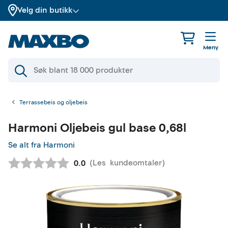
Velg din butikk
Meny
Terrassebeis og oljebeis
Harmoni
Oljebeis gul base 0,68l
Se alt fra Harmoni
(
Les
kundeomtaler
)
Gjennomsnittskarakter:
0.0