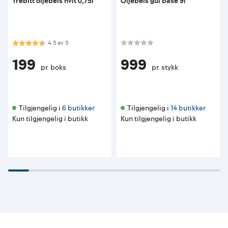
Trebitt oljebeis hvit 0,75l
Oljebeis gul base 9l
Karakter:
4.5 av 5 mulige
4.5
av
5
199
999
pr. boks
pr. stykk
Tilgjengelig i 
6 butikker
Tilgjengelig i 
14 butikker
Kun tilgjengelig i butikk
Kun tilgjengelig i butikk