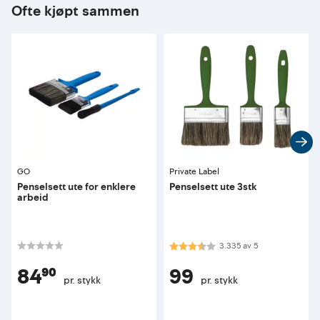
Ofte kjøpt sammen
GO
Private Label
Penselsett ute for enklere
Penselsett ute 3stk
arbeid
Karakter:
3.3 av 5 mulige
3.335
av
5
84⁹⁰
99
pr. stykk
pr. stykk