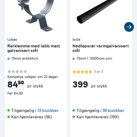
Lobas
Isola
Rørklemme med labb matt
Nedløpsrør varmgalvanisert
galvanisert stål
stål
ø: 75mm antikkhvit
ø: 75mm l: 3000mm sort
Karakter:
5.0 av 5 mulige
5
av
5
Kampanje utløper om 22 dager
84⁵⁰
399
pr. stykk
pr. stykk
Før
84,50
Tilgjengelig i 
13 butikker
Tilgjengelig i 
59 butikker
Kan hjemleveres (56)
Kan hjemleveres (199)