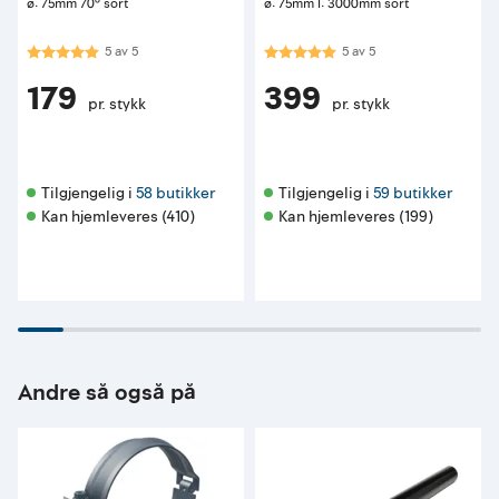
ø: 75mm 70° sort
ø: 75mm l: 3000mm sort
Karakter:
5.0 av 5 mulige
Karakter:
5.0 av 5 mulige
5
av
5
5
av
5
179
399
pr. stykk
pr. stykk
Tilgjengelig i 
58 butikker
Tilgjengelig i 
59 butikker
Kan hjemleveres (410)
Kan hjemleveres (199)
Andre så også på