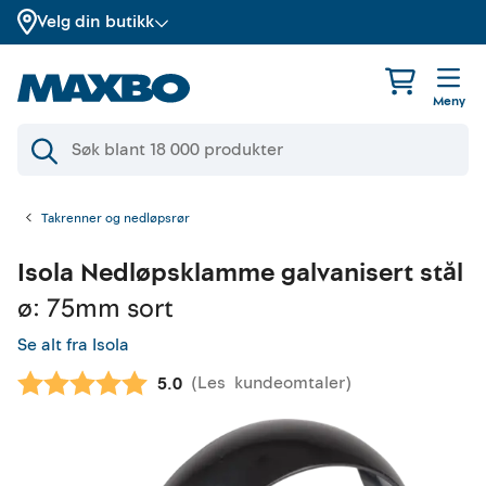
Velg din butikk
Meny
Takrenner og nedløpsrør
Isola
Nedløpsklamme galvanisert stål
ø: 75mm sort
Se alt fra Isola
(
Les
kundeomtaler
)
Gjennomsnittskarakter:
5.0