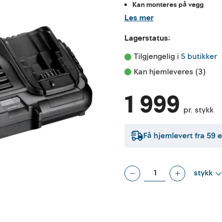
Kan monteres på vegg
Les mer
Lagerstatus:
Tilgjengelig i 
5 butikker
Kan hjemleveres (3)
1 999
pr. stykk
Få hjemlevert fra
59
e
stykk