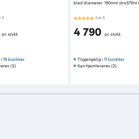
blad diameter: 190mm dcs579nt t
 av 5 mulige
Karakter:
5.0 av 5 mulige
v
5
5
av
5
4 790
pr. stykk
pr. stykk
i 
19 butikker
Tilgjengelig i 
11 butikker
eres (3)
Kan hjemleveres (2)