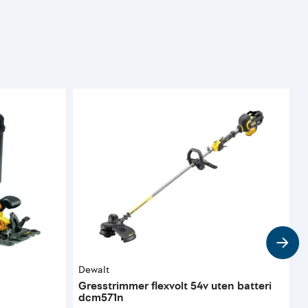
Dewalt
J
Gresstrimmer flexvolt 54v uten batteri
I
dcm571n
b