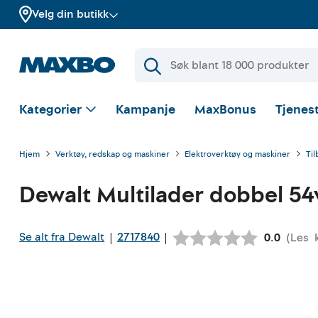
Velg din butikk
Kategorier
Kampanje
MaxBonus
Tjenest
Hjem
Verktøy, redskap og maskiner
Elektroverktøy og maskiner
Til
Dewalt
Multilader dobbel 54v
Se alt fra Dewalt
2717840
|
|
(
Les
Gjennomsn
0.0