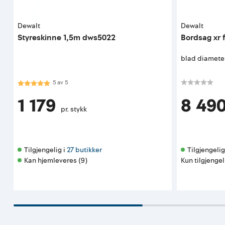
Dewalt
Dewalt
Styreskinne 1,5m dws5022
Bordsag xr f
blad diamete
Karakter:
5.0 av 5 mulige
5
av
5
1 179
8 49
pr. stykk
Tilgjengelig i 
27 butikker
Tilgjengelig 
Kan hjemleveres (9)
Kun tilgjengel