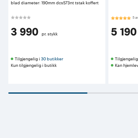
blad diameter: 190mm dcs573nt tstak koffert
Karakter:
5.0
5
a
3 990
5 190
pr. stykk
Tilgjengelig i 
30 butikker
Tilgjengelig 
Kun tilgjengelig i butikk
Kan hjemlev