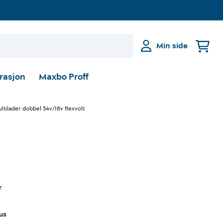
Min side
irasjon
Maxbo Proff
ltilader dobbel 54v/18v flexvolt
r
tus