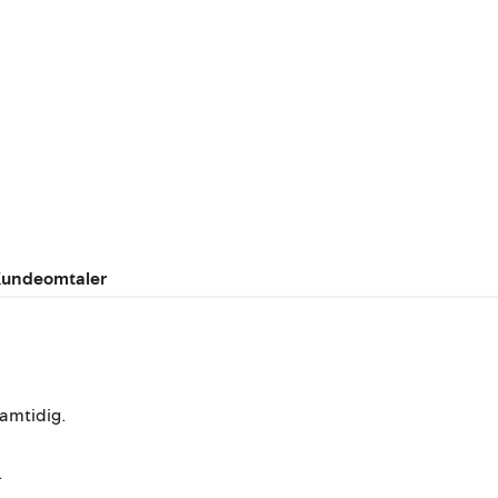
undeomtaler
samtidig.
.