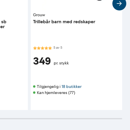
Grouw
L
 sb
Trillebår barn med redskaper
S
ler
Karakter:
5.0 av 5 mulige
5
av
5
K
349
pr. stykk
F
Tilgjengelig i 
18 butikker
Kan hjemleveres (77)
K