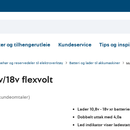
er og tilhengerutleie
Kundeservice
Tips og insp
behør og reservedeler til elektroverktøy
Batteri og lader til akkumaskiner
Mu
/18v flexvolt
kundeomtaler
)
ittskarakter:
Lader 10,8v - 18v xr batterie
Dobbelt uttak med 4,0a
Led indikator viser ladesta