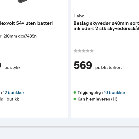
Habo
lexvolt 54v uten batteri
Beslag skyvedør ø40mm sort
inkludert 2 stk skyvedørsskå
r: 210mm dcs7485n
0
569
pr. stykk
pr. blisterkort
i 
12 butikker
Tilgjengelig i 
10 butikker
ig i butikk
Kan hjemleveres (11)