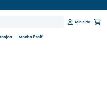
Min side
irasjon
Maxbo Proff