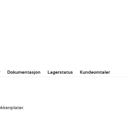
r
Dokumentasjon
Lagerstatus
Kundeomtaler
økkenplater.