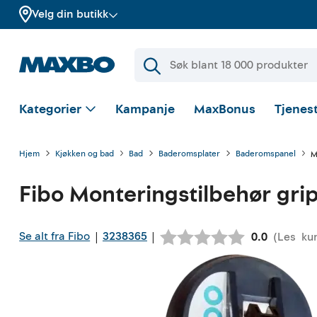
Velg din butikk
Kategorier
Kampanje
MaxBonus
Tjenest
Hjem
Kjøkken og bad
Bad
Baderomsplater
Baderomspanel
M
Fibo
Monteringstilbehør gri
Se alt fra Fibo
3238365
|
|
(
Les
ku
Gjennomsnit
0.0