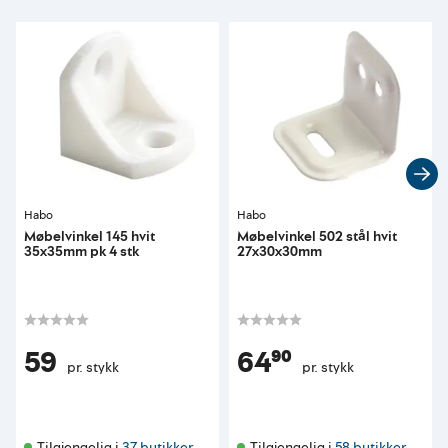
Habo
Habo
Møbelvinkel 145 hvit
Møbelvinkel 502 stål hvit
35x35mm pk 4 stk
27x30x30mm
59
64⁹⁰
pr. stykk
pr. stykk
Tilgjengelig i 
37 butikker
Tilgjengelig i 
58 butikker