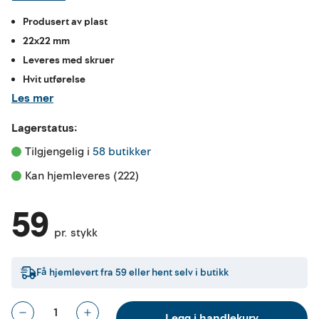
Produsert av plast
22x22 mm
Leveres med skruer
Hvit utførelse
Les mer
Lagerstatus:
Tilgjengelig i 
58 butikker
Kan hjemleveres (222)
59
pr. stykk
Få hjemlevert fra
59
eller hent selv i butikk
Legg i handlekurv