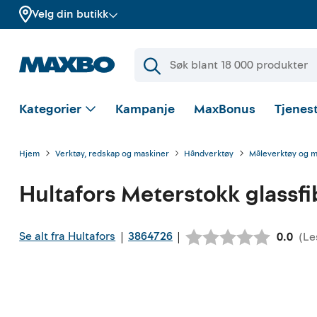
Velg din butikk
Kategorier
Kampanje
MaxBonus
Tjenest
Hjem
Verktøy, redskap og maskiner
Håndverktøy
Måleverktøy og 
Hultafors
Meterstokk glassfi
Se alt fra Hultafors
3864726
|
|
(
Le
Gjenno
0.0