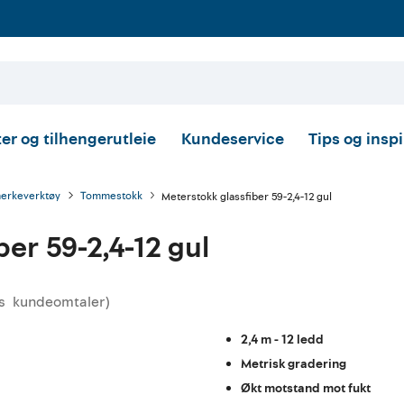
er og tilhengerutleie
Kundeservice
Tips og insp
merkeverktøy
Tommestokk
Meterstokk glassfiber 59-2,4-12 gul
ber 59-2,4-12 gul
s
kundeomtaler
)
msnittskarakter:
2,4 m - 12 ledd
Metrisk gradering
Økt motstand mot fukt