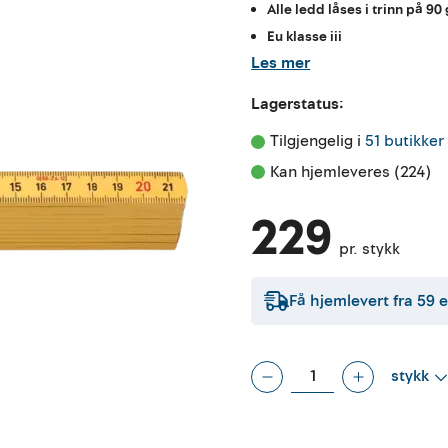
Alle ledd låses i trinn på 90
Eu klasse iii
Les mer
Lagerstatus:
Tilgjengelig i 
51 butikker
Kan hjemleveres (224)
229
pr. stykk
Få hjemlevert fra
59
e
stykk