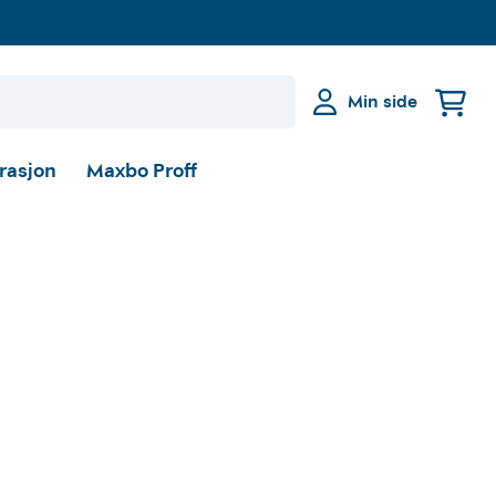
Min side
irasjon
Maxbo Proff