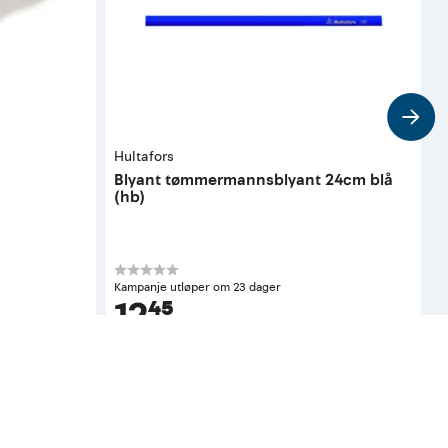
Hultafors
T
Blyant tømmermannsblyant 24cm blå
A
(hb)
K
Kampanje utløper om 23 dager
12⁴⁵
pr. stykk
Før
12,45
Tilgjengelig i 
62 butikker
Kun tilgjengelig i butikk