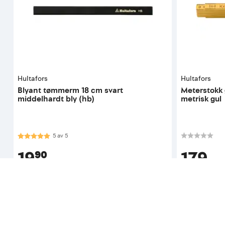
Hultafors
Hultafors
Blyant tømmerm 18 cm svart
Meterstokk g
middelhardt bly (hb)
metrisk gul
Karakter:
5.0 av 5 mulige
5
av
5
19⁹⁰
179
pr. stykk
pr. 
Tilgjengelig i 
62 butikker
Tilgjengelig 
Kan hjemleveres (281)
Kan hjemlev