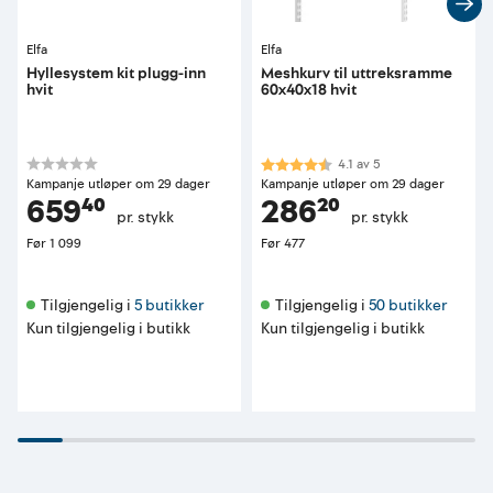
Elfa
Elfa
Hyllesystem kit plugg-inn
Meshkurv til uttreksramme
hvit
60x40x18 hvit
Karakter:
4.1 av 5 mulige
4.1
av
5
Kampanje utløper om 29 dager
Kampanje utløper om 29 dager
659⁴⁰
286²⁰
pr. stykk
pr. stykk
Før
1 099
Før
477
Tilgjengelig i 
5 butikker
Tilgjengelig i 
50 butikker
Kun tilgjengelig i butikk
Kun tilgjengelig i butikk