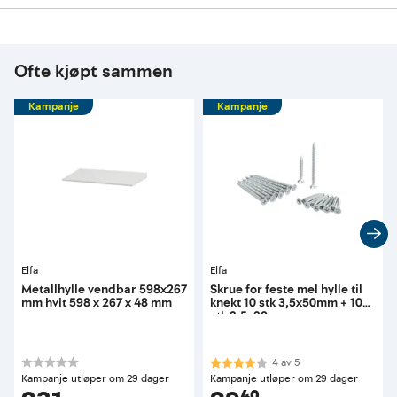
Ofte kjøpt sammen
Kampanje
Kampanje
Elfa
Elfa
Metallhylle vendbar 598x267
Skrue for feste mel hylle til
mm hvit 598 x 267 x 48 mm
knekt 10 stk 3,5x50mm + 10
stk 3,5x30mm
Karakter:
4.0 av 5 mulige
4
av
5
Kampanje utløper om 29 dager
Kampanje utløper om 29 dager